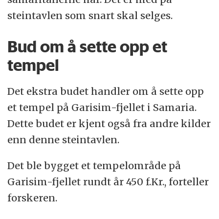
din far og din mor;
steintavlen som snart skal selges.
du skal ikke myrde; du skal ikke begå
Bud om å sette opp et
hor;
tempel
du skal ikke stjele; du skal ikke vitne
falsk mot din neste
Det ekstra budet handler om å sette opp
et tempel på Garisim-fjellet i Samaria.
du skal ikke begjære; du skal sette opp
Dette budet er kjent også fra andre kilder
disse steinene som
enn denne steintavlen.
jeg befaler deg i dag
Det ble bygget et tempelområde på
på Garisim-fjellet, reis deg opp til Gud
Garisim-fjellet rundt år 450 f.Kr., forteller
(Kilde: Sotheby's/forskning.no/oversettelse
forskeren.
med ChatGPT)