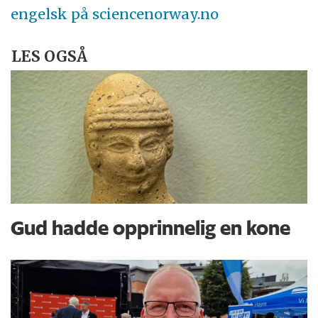
engelsk på sciencenorway.no
LES OGSÅ
Gud hadde opprinnelig en kone