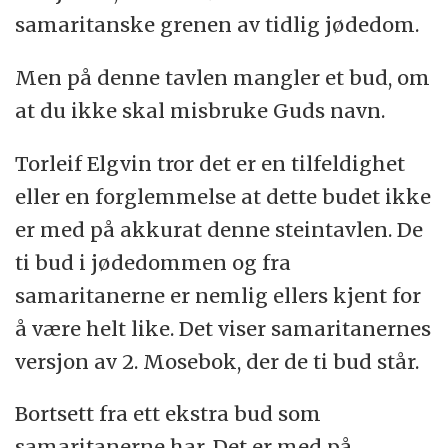
alle disse ordene
samaritanske grenen av tidlig jødedom.
og sa jeg er Herren
Men på denne tavlen mangler et bud, om
din Gud, du skal ikke ha
at du ikke skal misbruke Guds navn.
for deg selv andre Guder
Torleif Elgvin tror det er en tilfeldighet
enn meg; du skal ikke lage
eller en forglemmelse at dette budet ikke
er med på akkurat denne steintavlen. De
for deg selv en skulpturert bilde eller
ti bud i jødedommen og fra
noe lignende;
samaritanerne er nemlig ellers kjent for
for jeg, Herren
å være helt like. Det viser samaritanernes
din Gud er en lidenskapelig Gud;
versjon av 2. Mosebok, der de ti bud står.
Husk sabbatsdagen
Bortsett fra ett ekstra bud som
hold den hellig; ære
samaritanerne har. Det er med på