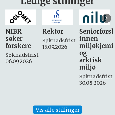
Ledige stillinger
Rektor
Seniorforsker
Forskning.
innen
søker
Søknadsfrist:
miljøkjemi
nyhetsjour
15.09.2026
og
– fast
:
arktisk
Søknadsfrist:
miljø
16. august.
Søknadsfrist:
30.08.2026
Vis alle stillinger