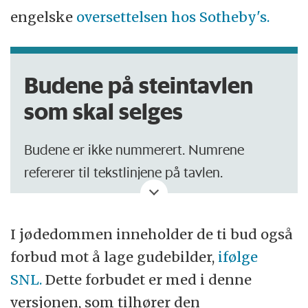
engelske
oversettelsen hos Sotheby's.
Budene på steintavlen
som skal selges
Budene er ikke nummerert. Numrene
refererer til tekstlinjene på tavlen.
Dedikert i navnet Korach
I jødedommen inneholder de ti bud også
Jeg vil kalle deg for å huske for gode
forbud mot å lage gudebilder,
ifølge
gjerninger for alltid
SNL.
Dette forbudet er med i denne
Gud talte
versjonen, som tilhører den