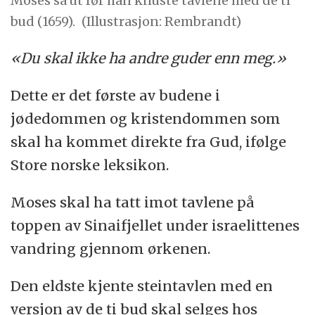
Moses så ut før han knuste tavlene med de ti
bud (1659).
(Illustrasjon: Rembrandt)
«Du skal ikke ha andre guder enn meg.»
Dette er det første av budene i
jødedommen og kristendommen som
skal ha kommet direkte fra Gud, ifølge
Store norske leksikon.
Moses skal ha tatt imot tavlene på
toppen av Sinaifjellet under israelittenes
vandring gjennom ørkenen.
Den eldste kjente steintavlen med en
versjon av de ti bud skal selges hos