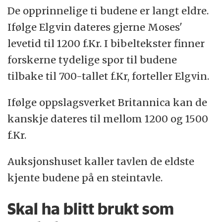
De opprinnelige ti budene er langt eldre.
Du skal ære din far og din mor
Ifølge Elgvin dateres gjerne Moses'
Du skal ikke slå i hjel
levetid til 1200 f.Kr. I bibeltekster finner
forskerne tydelige spor til budene
Du skal ikke bryte ekteskapet
tilbake til 700-tallet f.Kr, forteller Elgvin.
Du skal ikke stjele
Ifølge oppslagsverket Britannica kan de
Du skal ikke tale usant om din neste
kanskje dateres til mellom 1200 og 1500
Du skal ikke begjære din nestes
f.Kr.
eiendom
Auksjonshuset kaller tavlen de eldste
Du skal ikke begjære din nestes
kjente budene på en steintavle.
ektefelle, eller hans arbeidsfolk eller
andre som hører til hos din neste
Skal ha blitt brukt som
Kilde: SNL