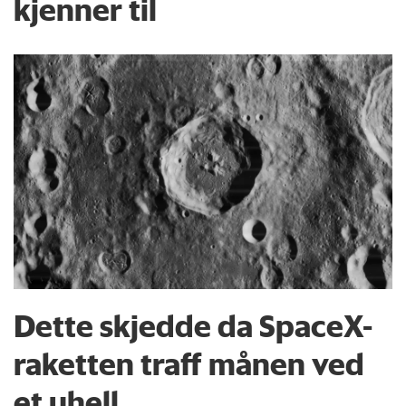
kjenner til
Dette skjedde da SpaceX-
raketten traff månen ved
et uhell