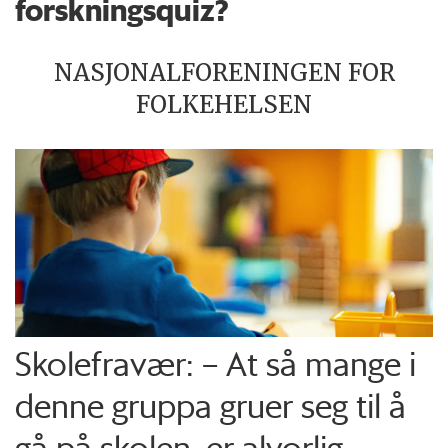
forskningsquiz?
NASJONALFORENINGEN FOR
FOLKEHELSEN
Skolefravær: – At så mange i
denne gruppa gruer seg til å
gå på skolen, er alvorlig