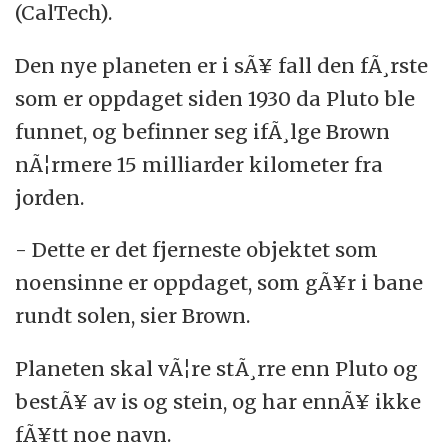
(CalTech).
Den nye planeten er i sÃ¥ fall den fÃ¸rste
som er oppdaget siden 1930 da Pluto ble
funnet, og befinner seg ifÃ¸lge Brown
nÃ¦rmere 15 milliarder kilometer fra
jorden.
- Dette er det fjerneste objektet som
noensinne er oppdaget, som gÃ¥r i bane
rundt solen, sier Brown.
Planeten skal vÃ¦re stÃ¸rre enn Pluto og
bestÃ¥ av is og stein, og har ennÃ¥ ikke
fÃ¥tt noe navn.