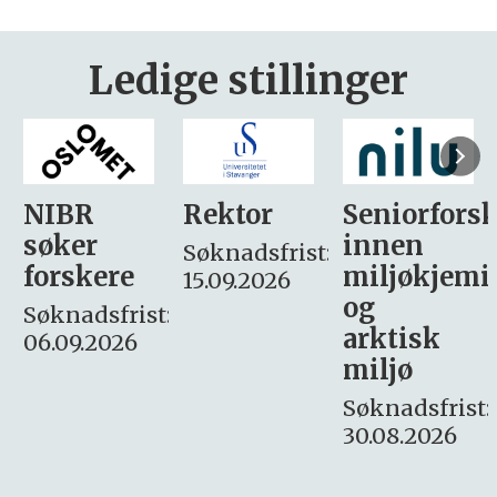
Ledige stillinger
Rektor
Seniorforsker
Forskning.
innen
søker
Søknadsfrist:
miljøkjemi
nyhetsjour
15.09.2026
og
– fast
:
arktisk
Søknadsfrist:
miljø
16. august.
Søknadsfrist:
30.08.2026