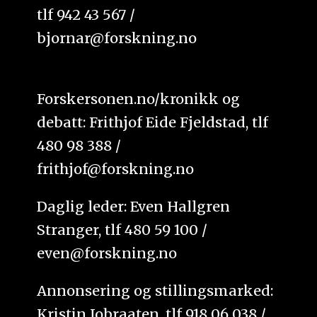
tlf 942 43 567 /
bjornar@forskning.no
Forskersonen.no/kronikk og
debatt: Frithjof Eide Fjeldstad, tlf
480 98 388 /
frithjof@forskning.no
Daglig leder: Even Hallgren
Stranger, tlf 480 59 100 /
even@forskning.no
Annonsering og stillingsmarked:
Kristin Jobraaten, tlf 918 06 038 /