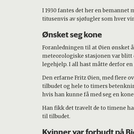
I 1930 fantes det her en bemannet 
titusenvis av sjøfugler som hver vin
Ønsket seg kone
Foranledningen til at Øien ønsket å 
meteorologiske stasjonen var blitt d
legehjelp. I all hast måtte derfor en
Den erfarne Fritz Øien, med flere o
tilbudet og hele to timers betenkni
hvis han kunne få med seg en kone t
Han fikk det travelt de to timene ha
til tilbudet.
Kvinner var forbudt på B