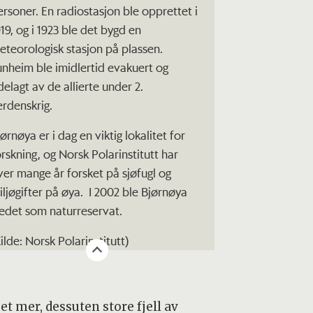
ersoner. En radiostasjon ble opprettet i
919, og i 1923 ble det bygd en
eteorologisk stasjon på plassen.
unheim ble imidlertid evakuert og
delagt av de allierte under 2.
erdenskrig.
ørnøya er i dag en viktig lokalitet for
orskning, og Norsk Polarinstitutt har
ver mange år forsket på sjøfugl og
iljøgifter på øya. I 2002 ble Bjørnøya
redet som naturreservat.
ilde: Norsk Polarinstitutt)
t mer, dessuten store fjell av