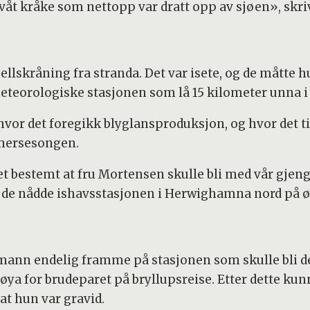
t kråke som nettopp var dratt opp av sjøen», skrive
jellskråning fra stranda. Det var isete, og de måtte h
teorologiske stasjonen som lå 15 kilometer unna i l
hvor det foregikk blyglansproduksjon, og hvor det ti
mersesongen.
 det bestemt at fru Mortensen skulle bli med vår gje
il de nådde ishavsstasjonen i Herwighamna nord på ø
 mann endelig framme på stasjonen som skulle bli der
a for brudeparet på bryllupsreise. Etter dette kunne
 at hun var gravid.