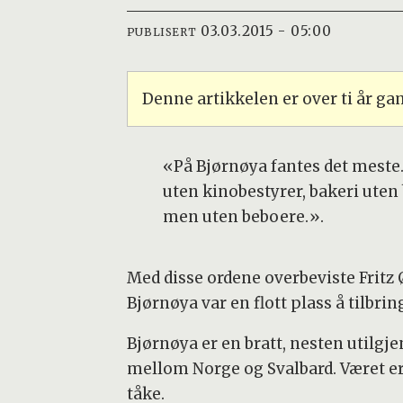
03.03.2015 - 05:00
PUBLISERT
Denne artikkelen er over ti år g
«På Bjørnøya fantes det meste.
uten kinobestyrer, bakeri uten 
men uten beboere.».
Med disse ordene overbeviste Frit
Bjørnøya var en flott plass å tilbri
Bjørnøya er en bratt, nesten utilgj
mellom Norge og Svalbard. Været er s
tåke.