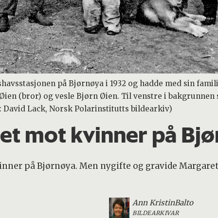
shavsstasjonen på Bjørnøya i 1932 og hadde med sin famili
Øien (bror) og vesle Bjørn Øien. Til venstre i bakgrunnen
 David Lack, Norsk Polarinstitutts bildearkiv)
et mot kvinner på Bj
nner på Bjørnøya. Men nygifte og gravide Margareth 
Ann Kristin
Balto
BILDEARKIVAR