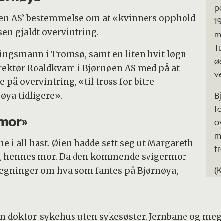
p
øen AS’ bestemmelse om at «kvinners opphold
1
sen gjaldt overvintring.
m
T
ningsmann i Tromsø, samt en liten hvit løgn
ø
direktør Roaldkvam i Bjørnøen AS med på at
v
på overvintring, «til tross for bitre
Bj
øya tidligere».
f
rmor»
o
m
ne i all hast. Øien hadde sett seg ut Margareth
f
og hennes mor. Da den kommende svigermor
(K
utlegninger om hva som fantes på Bjørnøya,
en doktor, sykehus uten sykesøster. Jernbane og mege