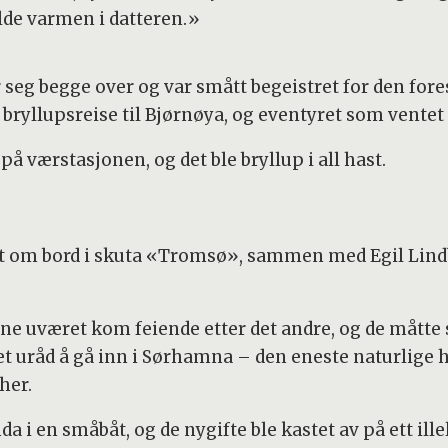
olde varmen i datteren.»
er seg begge over og var smått begeistret for den for
 bryllupsreise til Bjørnøya, og eventyret som ventet 
 på værstasjonen, og det ble bryllup i all hast.
ret om bord i skuta «Tromsø», sammen med Egil Lindb
t ene uværet kom feiende etter det andre, og de måt
t uråd å gå inn i Sørhamna – den eneste naturlige h
her.
a i en småbåt, og de nygifte ble kastet av på ett ill