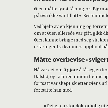
Øien måtte først få omgjort Bjørn
på øya ikke var tillatt». Bestemmel
Ved hjelp av en kjenning og forret
om at Øien allerede var gift, gikk 
Øien kunne bringe med seg sin kone 
erfaringer fra kvinners opphold på 
Måtte overbevise «svige
Nå var det om å gjøre å få seg en ko
Dalsbø, og la turen innom henne 
fortsatt var skeptisk etter Øiens 
fortsatte han med:
«Det er en stor doktorbolig ut