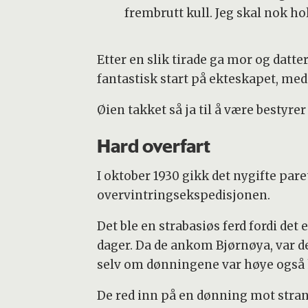
frembrutt kull. Jeg skal nok h
Etter en slik tirade ga mor og datt
fantastisk start på ekteskapet, med
Øien takket så ja til å være bestyrer
Hard overfart
I oktober 1930 gikk det nygifte pa
overvintringsekspedisjonen.
Det ble en strabasiøs ferd fordi de
dager. Da de ankom Bjørnøya, var de
selv om dønningene var høye også 
De red inn på en dønning mot strand