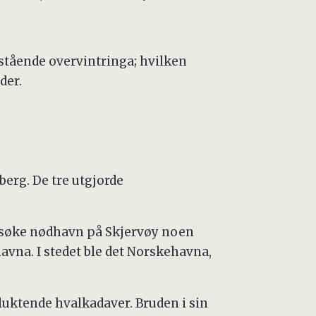
estående overvintringa; hvilken
der.
erg. De tre utgjorde
te søke nødhavn på Skjervøy noen
avna. I stedet ble det Norskehavna,
eluktende hvalkadaver. Bruden i sin