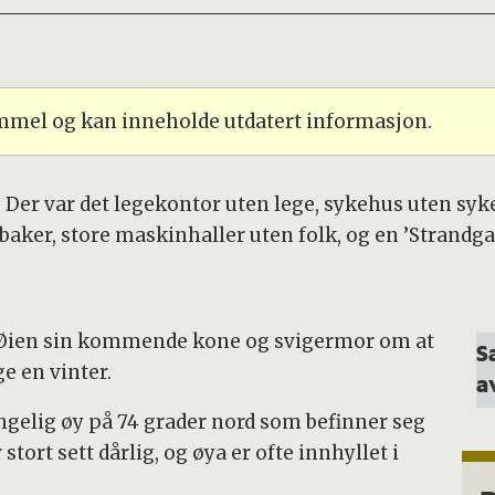
ammel og kan inneholde utdatert informasjon.
 Der var det legekontor uten lege, sykehus uten syke
baker, store maskinhaller uten folk, og en ’Strandga
z Øien sin kommende kone og svigermor om at
S
nge en vinter.
a
engelig øy på 74 grader nord som befinner seg
tort sett dårlig, og øya er ofte innhyllet i