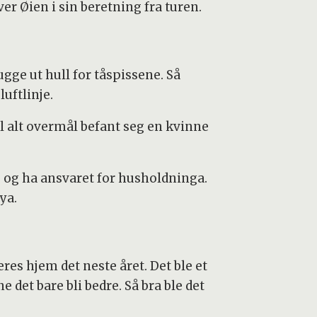
r Øien i sin beretning fra turen.
ugge ut hull for tåspissene. Så
uftlinje.
l alt overmål befant seg en kvinne
ng og ha ansvaret for husholdninga.
ya.
es hjem det neste året. Det ble et
 det bare bli bedre. Så bra ble det