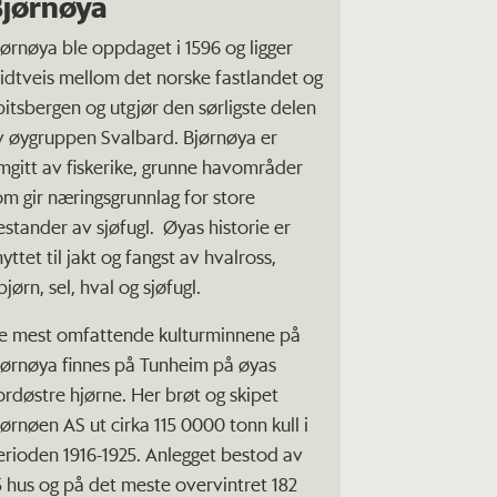
jørnøya
jørnøya ble oppdaget i 1596 og ligger
idtveis mellom det norske fastlandet og
pitsbergen og utgjør den sørligste delen
v øygruppen Svalbard. Bjørnøya er
mgitt av fiskerike, grunne havområder
om gir næringsgrunnlag for store
estander av sjøfugl. Øyas historie er
yttet til jakt og fangst av hvalross,
bjørn, sel, hval og sjøfugl.
e mest omfattende kulturminnene på
jørnøya finnes på Tunheim på øyas
ordøstre hjørne. Her brøt og skipet
jørnøen AS ut cirka 115 0000 tonn kull i
erioden 1916-1925. Anlegget bestod av
5 hus og på det meste overvintret 182