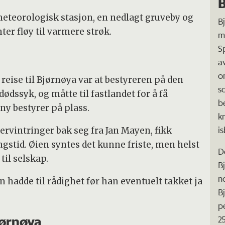
B
meteorologisk stasjon, en nedlagt gruveby og
B
ter fløy til varmere strøk.
m
S
a
o
reise til Bjørnøya var at bestyreren på den
s
ødssyk, og måtte til fastlandet for å få
b
 ny bestyrer på plass.
kn
is
vervintringer bak seg fra Jan Mayen, fikk
ngstid. Øien syntes det kunne friste, men helst
D
il selskap.
B
n
n hadde til rådighet før han eventuelt takket ja
B
p
jørnøya
2