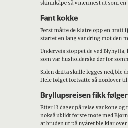
skinnkåpe så «nærmest ut som en vå
Fant kokke
Først måtte de klatre opp en bratt f
startet en lang vandring mot den me
Underveis stoppet de ved Blyhytta, 
som var husholderske der for som
Siden drifta skulle legges ned, ble
Hele følget fortsatte så nordover t
Bryllupsreisen fikk følger
Etter 13 dager på reise var kone og
nokså ublidt første møte med Bjørnøy
at bruden ut på nyåret ble klar over