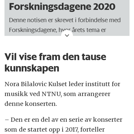
Forskningsdagene 2020
Denne notisen er skrevet i forbindelse med
Forskningsdagene, hvor årets tema er
hjernen.
Vil vise fram den tause
Forskningsfestivalen arrangeres over hele
landet og varer fra 16. september til og med
kunnskapen
27. september.
Nora Bilalovic Kulset leder institutt for
Les mer om årets arrangement på
musikk ved NTNU, som arrangerer
forskningsdagene.no
denne konserten.
– Den er en del av en serie av konserter
som de startet opp i 2017, forteller