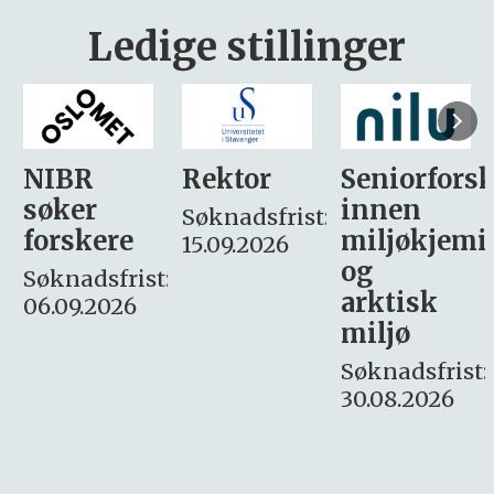
Ledige stillinger
Rektor
Seniorforsker
Forskning.
innen
søker
Søknadsfrist:
miljøkjemi
nyhetsjour
15.09.2026
og
– fast
:
arktisk
Søknadsfrist:
miljø
16. august.
Søknadsfrist:
30.08.2026