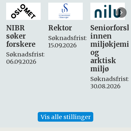
Rektor
Seniorforsker
Forskning.
innen
søker
Søknadsfrist:
miljøkjemi
nyhetsjour
15.09.2026
og
– fast
:
arktisk
Søknadsfrist:
miljø
16. august.
Søknadsfrist:
30.08.2026
Vis alle stillinger