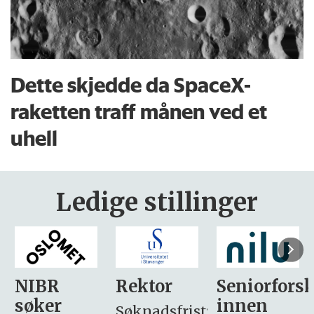
Dette skjedde da SpaceX-
raketten traff månen ved et
uhell
Ledige stillinger
Rektor
Seniorforsker
Forskning.
innen
søker
Søknadsfrist: