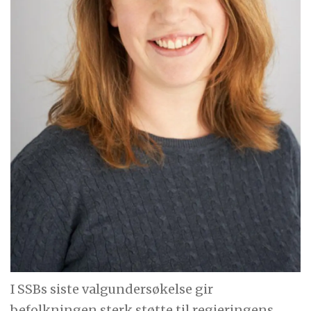
I SSBs siste valgundersøkelse gir
befolkningen sterk støtte til regjeringens