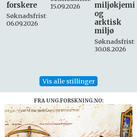
miljøkjemi
nyhetsjour
15.09.2026
og
– fast
:
arktisk
Søknadsfrist:
miljø
16. august.
Søknadsfrist:
30.08.2026
Vis alle stillinger
FRA UNG.FORSKNING.NO: