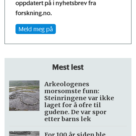
oppdatert på i nyhetsbrev fra
forskning.no.
Meld meg på
Mest lest
Arkeologenes
morsomste funn:
Steinringene var ikke
laget for å ofre til
gudene. De var spor
etter barns lek
For 100 år siden ble