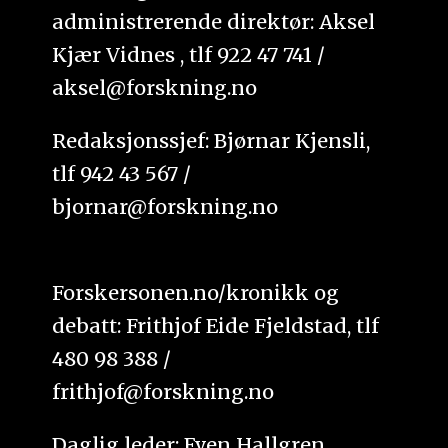
administrerende direktør: Aksel
Kjær Vidnes , tlf 922 47 741 /
aksel@forskning.no
Redaksjonssjef: Bjørnar Kjensli,
tlf 942 43 567 /
bjornar@forskning.no
Forskersonen.no/kronikk og
debatt: Frithjof Eide Fjeldstad, tlf
480 98 388 /
frithjof@forskning.no
Daglig leder: Even Hallgren