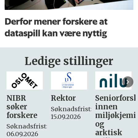
Derfor mener forskere at
dataspill kan være nyttig
Ledige stillinger
Rektor
Seniorforsker
Forskning.
innen
søker
Søknadsfrist:
miljøkjemi
nyhetsjour
15.09.2026
og
– fast
:
arktisk
Søknadsfrist: