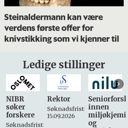
Steinaldermann kan være
verdens første offer for
knivstikking som vi kjenner til
Ledige stillinger
Rektor
Seniorforsker
Forskning.
innen
søker
Søknadsfrist:
miljøkjemi
nyhetsjour
15.09.2026
og
– fast
: