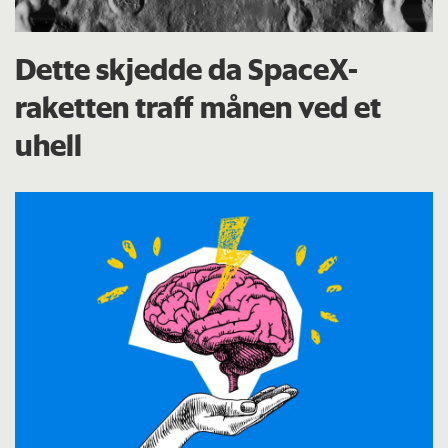
Dette skjedde da SpaceX-
raketten traff månen ved et
uhell