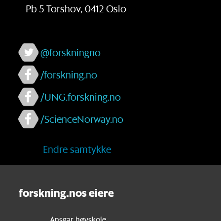
Pb 5 Torshov, 0412 Oslo
@forskningno
/forskning.no
/UNG.forskning.no
/ScienceNorway.no
Endre samtykke
forskning.nos eiere
Ansgar høyskole