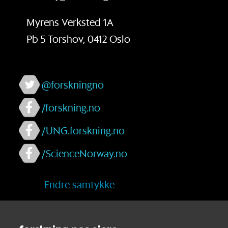
Myrens Verksted 1A
Pb 5 Torshov, 0412 Oslo
@forskningno
/forskning.no
/UNG.forskning.no
/ScienceNorway.no
Endre samtykke