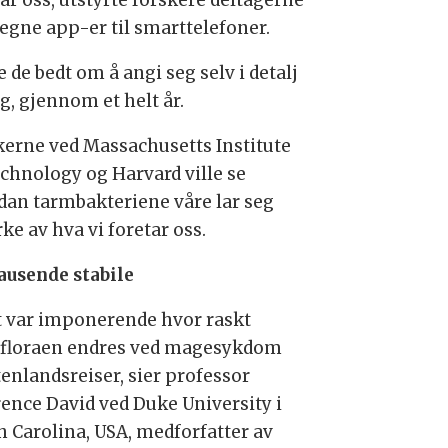
ar oss, utstyrte forskere deltagerne
egne app-er til smarttelefoner.
e de bedt om å angi seg selv i detalj
ig, gjennom et helt år.
kerne ved Massachusetts Institute
echnology og Harvard ville se
dan tarmbakteriene våre lar seg
ke av hva vi foretar oss.
ausende stabile
t var imponerende hvor raskt
floraen endres ved magesykdom
tenlandsreiser, sier professor
ence David ved Duke University i
h Carolina, USA, medforfatter av