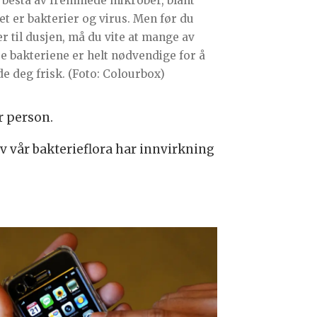
 bestå av fremmede mikrober, blant
et er bakterier og virus. Men før du
er til dusjen, må du vite at mange av
se bakteriene er helt nødvendige for å
de deg frisk. (Foto: Colourbox)
r person.
v vår bakterieflora har innvirkning