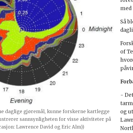
foret
med 
Så bl
dagl
Fors
of T
hvor
påvir
Forb
- De
tarm
og u
ine daglige gjøremål, kunne forskerne kartlegge
ustrerer sannsynligheten for visse aktiviteter på
Lawr
trasjon: Lawrence David og Eric Alm))
Nort