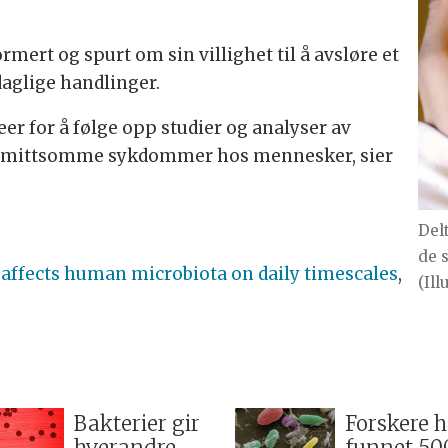
mert og spurt om sin villighet til å avsløre et
 daglige handlinger.
eer for å følge opp studier og analyser av
t smittsomme sykdommer hos mennesker, sier
Del
de 
e affects human microbiota on daily timescales
,
(Il
Bakterier gir
Forskere h