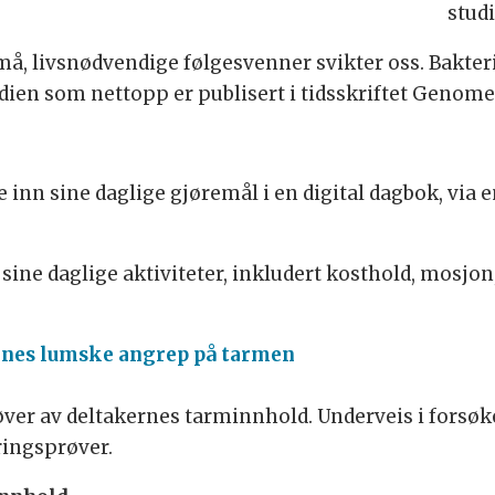
stud
små, livsnødvendige følgesvenner svikter oss. Bakter
udien som nettopp er publisert i tidsskriftet Genome
 inn sine daglige gjøremål i en digital dagbok, via
 sine daglige aktiviteter, inkludert kosthold, mosjo
enes lumske angrep på tarmen
øver av deltakernes tarminnhold. Underveis i forsøk
ringsprøver.