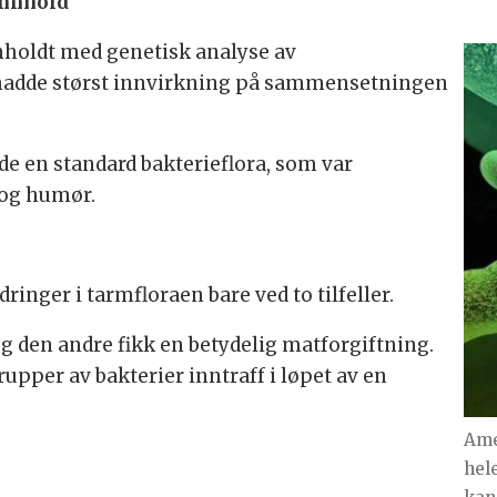
nnhold
holdt med genetisk analyse av
 hadde størst innvirkning på sammensetningen
de en standard bakterieflora, som var
 og humør.
ringer i tarmfloraen bare ved to tilfeller.
og den andre fikk en betydelig matforgiftning.
rupper av bakterier inntraff i løpet av en
Ame
hel