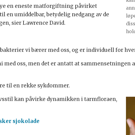
kan
mye en eneste matforgiftning påvirket
ann
il en umiddelbar, betydelig nedgang av de
løp
agen, sier Lawrence David.
dis
hol
 bakterier vi bærer med oss, og er individuell for hve
oni med oss, men det er antatt at sammensetningen a
øre til en rekke sykdommer.
livsstil kan påvirke dynamikken i tarmfloraen,
sker sjokolade