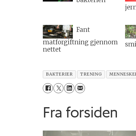
bakterien
jer
Fant
matforgiftning gjennom
smi
nettet
BAKTERIER
TRENING
MENNESKE
Fra forsiden