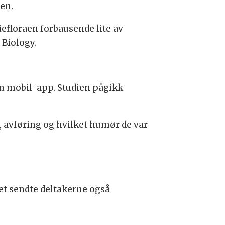
ien.
iefloraen forbausende lite av
 Biology.
 en mobil-app. Studien pågikk
n, avføring og hvilket humør de var
et sendte deltakerne også