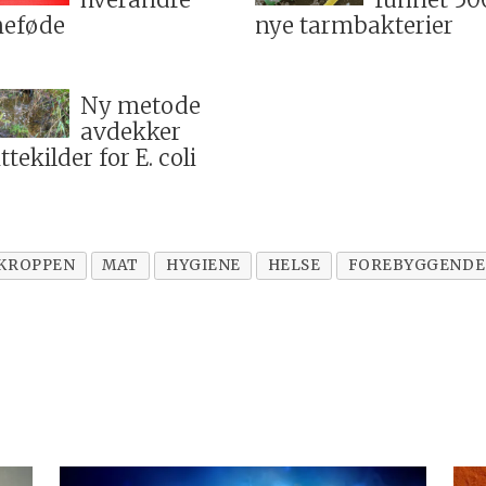
hverandre
funnet 50
neføde
nye tarmbakterier
Ny metode
avdekker
ttekilder for E. coli
KROPPEN
MAT
HYGIENE
HELSE
FOREBYGGENDE