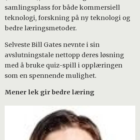
i samfunnet.
samlingsplass for både kommersiell
teknologi, forskning på ny teknologi og
Denne virksomheten gjennom TTO-er kalles
bedre læringsmetoder.
«kommersialiseringsarbeid».
Selveste Bill Gates nevnte i sin
avslutningstale nettopp deres løsning
med å bruke quiz-spill i opplæringen
som en spennende mulighet.
Mener lek gir bedre læring