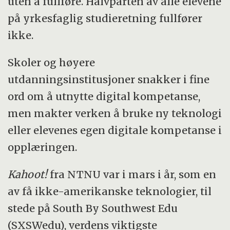
uten å fullføre. Halvparten av alle elevene
hindringer.
på yrkesfaglig studieretning fullfører
Forskningsrådet har opprettet programmet
ikke.
FORNY2020 for å ta tak i problemet.
Skoler og høyere
Programmet samarbeider med åtte TTO-er
utdanningsinstitusjoner snakker i fine
(Technology Transfer Offices) som dekker
ord om å utnytte digital kompetanse,
universiteter, høyskoler, helseforetak og
men makter verken å bruke ny teknologi
institutter i hver sin region.
eller elevenes egen digitale kompetanse i
opplæringen.
Svært få investorer er villige til å satse
penger på helt ny forskning.
Kahoot!
fra NTNU var i mars i år, som en
av få ikke-amerikanske teknologier, til
Derfor må i stedet det offentlige gå inn med
stede på South By Southwest Edu
midler, for å få nye produkter og tjenester ut
(SXSWedu), verdens viktigste