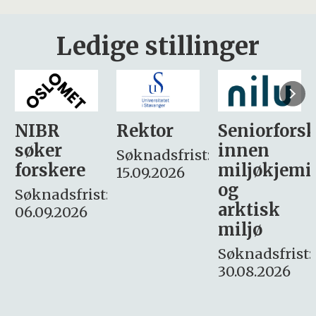
Ledige stillinger
Rektor
Seniorforsker
Forskning.
innen
søker
Søknadsfrist:
miljøkjemi
nyhetsjour
15.09.2026
og
– fast
:
arktisk
Søknadsfrist:
miljø
16. august.
Søknadsfrist:
30.08.2026