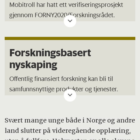
Mobitroll har hatt ett verifiseringsprosjekt
gjennom FORNY2020/Forskningsrådet.
De har også deltatt på TINC i Silicon Valley,
med FORNY-støtte. Også Innovasjon Norge
Forskningsbasert
og NTNU Discovery har støttet Mobitroll.
nyskaping
Offentlig finansiert forskning kan bli til
samfunnsnyttige produkter og tjenester.
Men over hele verden sliter man med å få til
dette. Norge er langt fra noe unntak.
Svært mange unge både i Norge og andre
land slutter på videregående opplæring,
Veien fra forskning til anvendelse er full av