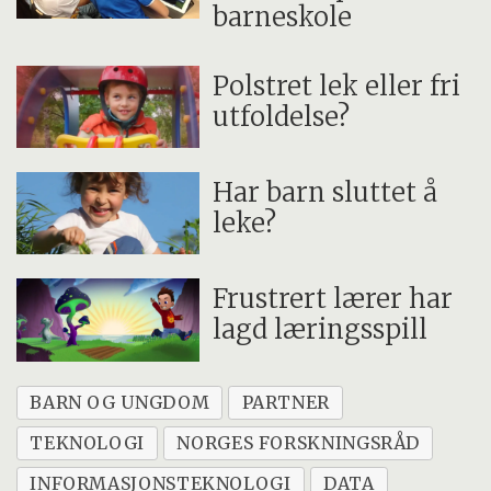
barneskole
Polstret lek eller fri
utfoldelse?
Har barn sluttet å
leke?
Frustrert lærer har
lagd læringsspill
BARN OG UNGDOM
PARTNER
TEKNOLOGI
NORGES FORSKNINGSRÅD
INFORMASJONSTEKNOLOGI
DATA