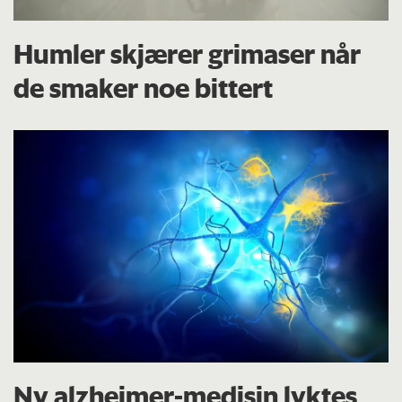
Humler skjærer grimaser når
de smaker noe bittert
Ny alzheimer-medisin lyktes