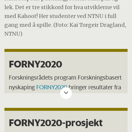
lek. Det er tre stikkord for hva utviklerne vil
med Kahoot! Her studenter ved NTNU i full
gang med å spille. (Foto: Kai Torgeir Dragland,
NTNU)
FORNY2020
Forskningsrådets program Forskningsbasert
nyskaping
FORNY2020
bringer resultater fra
offentlig finansierte forskningsinstitusjoner
fram til markedet. Programmet gir støtte til
nystartede bedrifter og
FORNY2020-prosjekt
kommersialiseringsaktører.