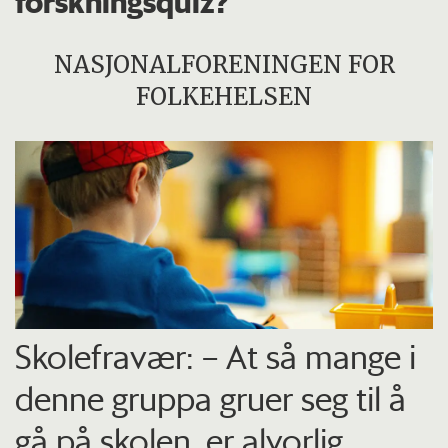
forskningsquiz?
NASJONALFORENINGEN FOR
FOLKEHELSEN
Skolefravær: – At så mange i
denne gruppa gruer seg til å
gå på skolen, er alvorlig