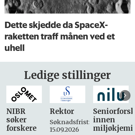
Dette skjedde da SpaceX-
raketten traff månen ved et
uhell
Ledige stillinger
Rektor
Seniorforsker
Forskning.
innen
søker
Søknadsfrist:
miljøkjemi
nyhetsjour
15.09.2026