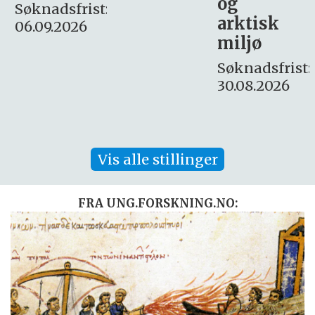
og
– fast
:
arktisk
Søknadsfrist:
miljø
16. august.
Søknadsfrist:
30.08.2026
Vis alle stillinger
FRA UNG.FORSKNING.NO: