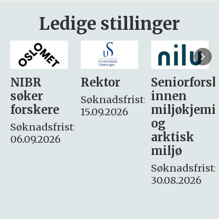
Ledige stillinger
Rektor
Seniorforsker
Forskning.
innen
søker
Søknadsfrist:
miljøkjemi
nyhetsjour
15.09.2026
og
– fast
:
arktisk
Søknadsfrist:
miljø
16. august.
Søknadsfrist:
30.08.2026