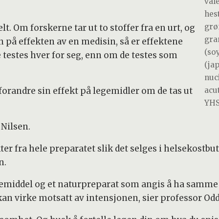
vale
hest
grø
. Om forskerne tar ut to stoffer fra en urt, og
gra
 på effekten av en medisin, så er effektene
(so
e testes hver for seg, enn om de testes som
(ja
nuc
 forandre sin effekt på legemidler om de tas ut
acu
YHS
 Nilsen.
ter fra hele preparatet slik det selges i helsekostb
n.
legemiddel og et naturpreparat som angis å ha samme
kan virke motsatt av intensjonen, sier professor Od