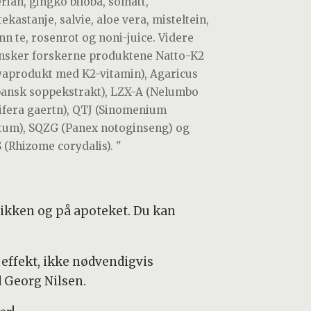
rian, gingko biloba, solhatt,
ekastanje, salvie, aloe vera, misteltein,
nn te, rosenrot og noni-juice. Videre
nsker forskerne produktene Natto-K2
yaprodukt med K2-vitamin), Agaricus
pansk soppekstrakt), LZX-A (Nelumbo
ifera gaertn), QTJ (Sinomenium
tum), SQZG (Panex notoginseng) og
 (Rhizome corydalis). "
utikken og på apoteket. Du kan
 effekt, ikke nødvendigvis
d Georg Nilsen.