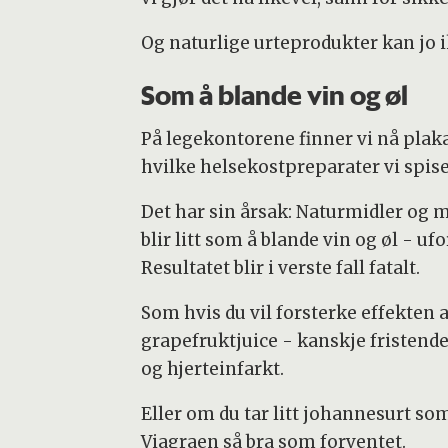
Og naturlige urteprodukter kan jo i
Som å blande vin og øl
På legekontorene finner vi nå plak
hvilke helsekostpreparater vi spise
Det har sin årsak: Naturmidler og 
blir litt som å blande vin og øl - ufo
Resultatet blir i verste fall fatalt.
Som hvis du vil forsterke effekten 
grapefruktjuice - kanskje fristend
og hjerteinfarkt.
Eller om du tar litt johannesurt so
Viagraen så bra som forventet.