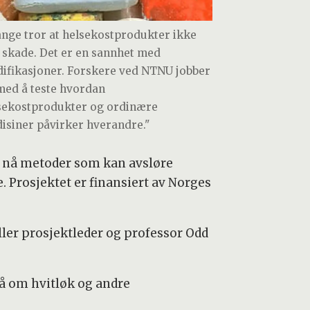
nge tror at helsekostprodukter ikke
 skade. Det er en sannhet med
ifikasjoner. Forskere ved NTNU jobber
med å teste hvordan
sekostprodukter og ordinære
isiner påvirker hverandre."
r nå metoder som kan avsløre
. Prosjektet er finansiert av Norges
ller prosjektleder og professor Odd
på om hvitløk og andre