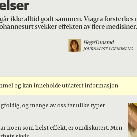
elser
år ikke alltid godt sammen. Viagra forsterkes 
. Johannesurt svekker effekten av flere medisiner
Hege
Tunstad
JOURNALIST I GEMINI.NO
ammel og kan inneholde utdatert informasjon.
gfoldig, og mange av oss tar ulike typer
har noen som helst effekt, er omdiskutert. Men
erhets skyld.