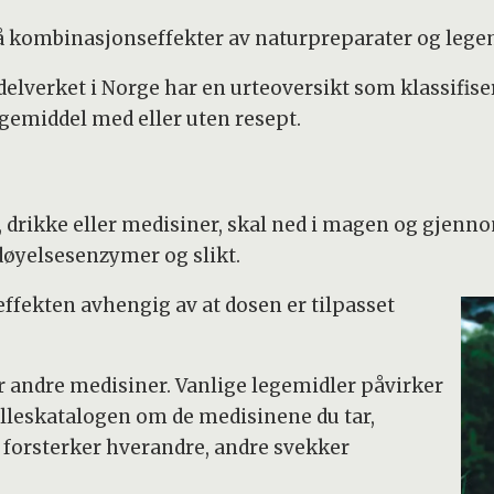
å kombinasjonseffekter av naturpreparater og legemi
elverket i Norge har en urteoversikt som klassifiser
gemiddel med eller uten resept.
at, drikke eller medisiner, skal ned i magen og gjenn
øyelsesenzymer og slikt.
effekten avhengig av at dosen er tilpasset
r andre medisiner. Vanlige legemidler påvirker
elleskatalogen om de medisinene du tar,
forsterker hverandre, andre svekker