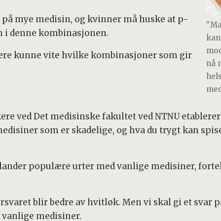
 på mye medisin, og kvinner må huske at p-
"Ma
on i denne kombinasjonen.
kan
mod
ukere kunne vite hvilke kombinasjoner som gir
nå 
hel
med
kere ved Det medisinske fakultet ved NTNU etablere
disiner som er skadelige, og hva du trygt kan spise
blander populære urter med vanlige medisiner, forte
varet blir bedre av hvitløk. Men vi skal gi et svar 
 vanlige medisiner.