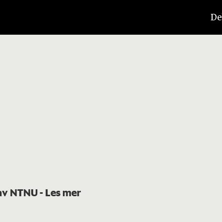
De
t av NTNU
- Les mer