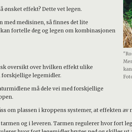
å ønsket effekt? Dette vet legen.
med medisinen, så finnes det lite
 kan fortelle deg og legen om kombinasjonen
"Ro
Men
sk oversikt over hvilken effekt ulike
kan
orskjellige legemidler.
Fot
turmidlene må dele vei med forskjellige
ppen.
åss om plassen i kroppens systemer, at effekten av 
 tarmen og i leveren. Tarmen regulerer hvor fort le
lerer hvor fort legemidler brytes ned og skilles ut