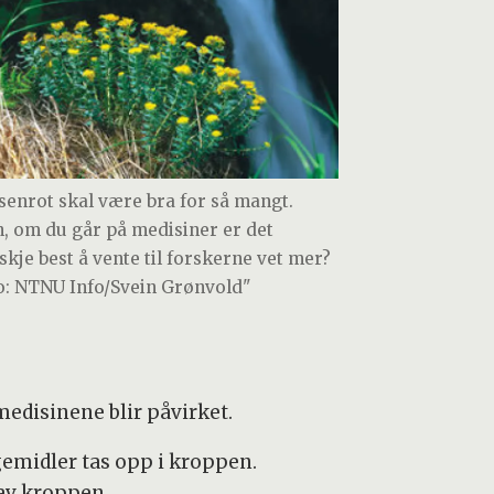
senrot skal være bra for så mangt.
, om du går på medisiner er det
skje best å vente til forskerne vet mer?
o: NTNU Info/Svein Grønvold"
medisinene blir påvirket.
gemidler tas opp i kroppen.
 av kroppen.