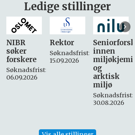
Ledige stillinger
Rektor
Seniorforsker
Forskning.
innen
søker
Søknadsfrist:
miljøkjemi
nyhetsjour
15.09.2026
og
– fast
:
arktisk
Søknadsfrist:
miljø
16. august.
Søknadsfrist:
30.08.2026
Vis alle stillinger