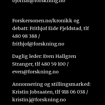
bjornar@forskning.no
Forskersonen.no/kronikk og
debatt: Frithjof Eide Fjeldstad, tlf
480 98 388 /
frithjof@forskning.no
Daglig leder: Even Hallgren
Stranger, tlf 480 59 100 /
even@forskning.no
Annonsering og stillingsmarked:
Kristin Jobraaten, tlf 918 06 038 /
kristin.j@forskning.no