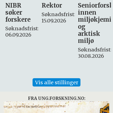
Rektor
Seniorforsker
Forskning.
innen
søker
Søknadsfrist:
miljøkjemi
nyhetsjour
15.09.2026
og
– fast
:
arktisk
Søknadsfrist:
miljø
16. august.
Søknadsfrist:
30.08.2026
Vis alle stillinger
FRA UNG.FORSKNING.NO: