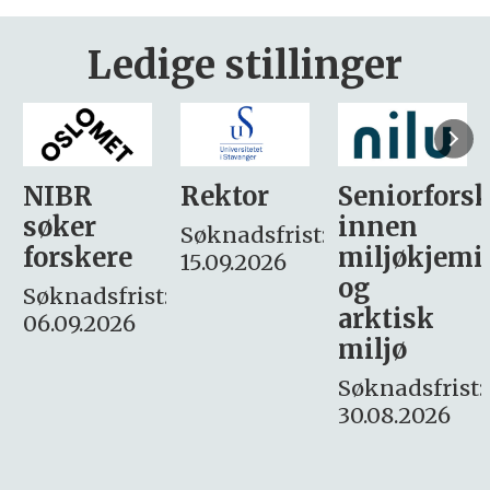
Ledige stillinger
Rektor
Seniorforsker
Forskning.
innen
søker
Søknadsfrist:
miljøkjemi
nyhetsjour
15.09.2026
og
– fast
:
arktisk
Søknadsfrist:
miljø
16. august.
Søknadsfrist:
30.08.2026