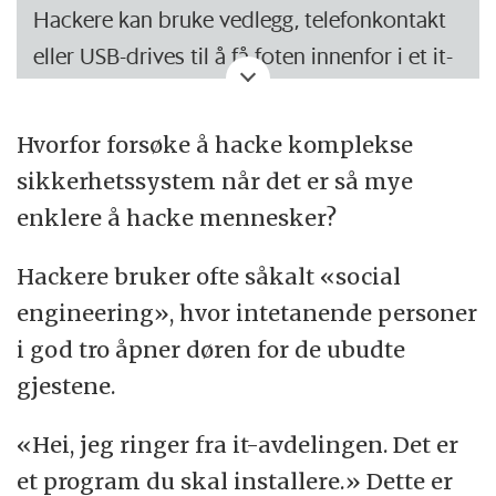
Hackere kan bruke vedlegg, telefonkontakt
eller USB-drives til å få foten innenfor i et it-
system.
Hvorfor forsøke å hacke komplekse
Det kalles
social engineering
.
sikkerhetssystem når det er så mye
Prinsippet er det samme: å lure mennesker i
enklere å hacke mennesker?
stedet for systemer.
Hackere bruker ofte såkalt «social
engineering», hvor intetanende personer
i god tro åpner døren for de ubudte
gjestene.
«Hei, jeg ringer fra it-avdelingen. Det er
et program du skal installere.» Dette er