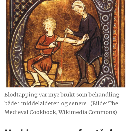
Blodtapping var mye brukt som behandling
både i middelalderen og senere.
(Bilde: The
Medieval Cookbook, Wikimedia Commons)