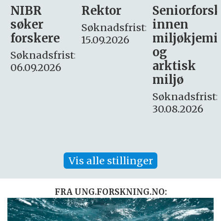
Rektor
Seniorforsker
Forskning.
innen
søker
Søknadsfrist:
miljøkjemi
nyhetsjour
15.09.2026
og
– fast
:
arktisk
Søknadsfrist:
miljø
16. august.
Søknadsfrist:
30.08.2026
Vis alle stillinger
FRA UNG.FORSKNING.NO: