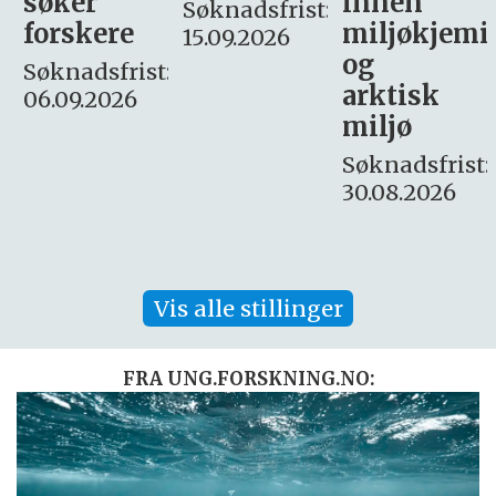
innen
søker
Søknadsfrist:
miljøkjemi
nyhetsjour
15.09.2026
og
– fast
:
arktisk
Søknadsfrist:
miljø
16. august.
Søknadsfrist:
30.08.2026
Vis alle stillinger
FRA UNG.FORSKNING.NO: