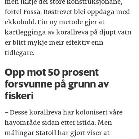
men ikkje dei store konstruksjonane,
fortel Fosså. Røstrevet blei oppdaga med
ekkolodd. Ein ny metode gjer at
kartlegginga av korallreva på djupt vatn
er blitt mykje meir effektiv enn
tidlegare.
Opp mot 50 prosent
forsvunne på grunn av
fiskeri
- Desse korallreva har kolonisert våre
havområde sidan etter istida. Men
målingar Statoil har gjort viser at