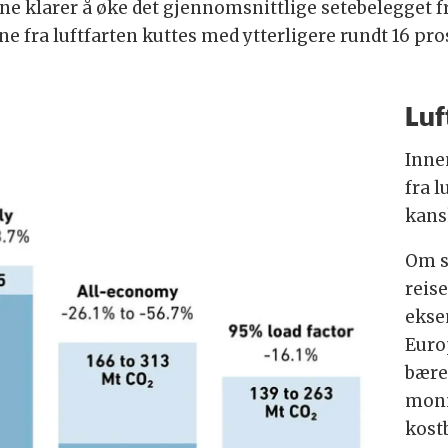
e klarer å øke det gjennomsnittlige setebelegget fra
e fra luftfarten kuttes med ytterligere rundt 16 pro
Luf
Inne
fra l
kans
Om s
reise
ekse
Euro
bære
monne
kost