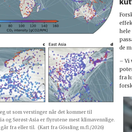
kut
Fors
effek
hele
pass
de m
– Vi 
pote
fra l
fors
seg ut som verstinger når det kommer til
ndia og Sørøst-Asia er flyrutene mest klimavennlige.
r fra eller til.
(Kart fra Gössling m.fl./2026)