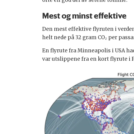
ofte en god del av setene tomme.
Mest og minst effektive
Den mest effektive flyruten i verden
helt nede på 32 gram CO₂ per passa
En flyrute fra Minneapolis i USA h
var utslippene fra en kort flyrute 