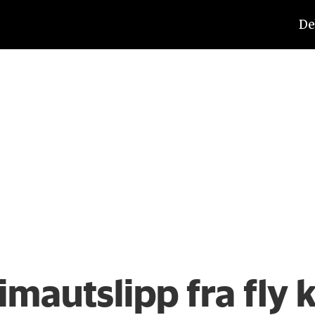
De
imautslipp fra fly 