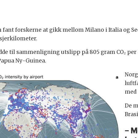
 fant forskerne at gikk mellom Milano i Italia og Se
sjerkilometer.
adde til sammenligning utslipp på 805 gram CO₂ per 
i Papua Ny-Guinea.
Norg
luftf
med 
De m
Brasi
– M