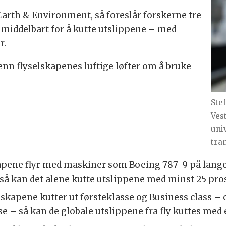
Earth & Environment, så foreslår forskerne tre
umiddelbart for å kutte utslippene – med
r.
enn flyselskapenes luftige løfter om å bruke
Ste
Ves
uni
tran
pene flyr med maskiner som Boeing 787-9 på lange 
så kan det alene kutte utslippene med minst 25 pro
skapene kutter ut førsteklasse og Business class – og
 – så kan de globale utslippene fra fly kuttes med 