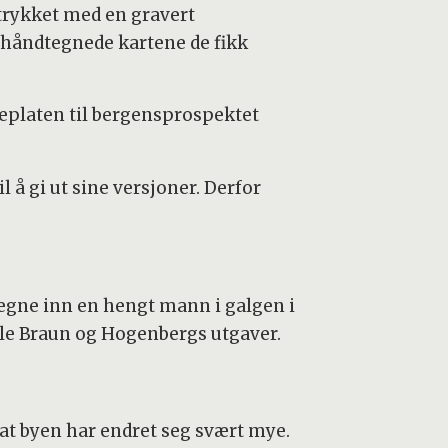
 trykket med en gravert
 håndtegnede kartene de fikk
keplaten til bergensprospektet
il å gi ut sine versjoner. Derfor
egne inn en hengt mann i galgen i
lle Braun og Hogenbergs utgaver.
e at byen har endret seg svært mye.