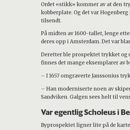
Ordet «stikk» kommer av at den tryk
kobberplate. Og det var Hogenberg
tilsendt.
På midten av 1600-tallet, lenge ett
deres opp i Amsterdam. Det var bla
Deretter ble prospektet trykket og utg
finnes det mange eksemplarer av b
– I 1657 omgraverte Janssonius tryk
– Han moderniserte noen av skipen
Sandviken. Galgen sees helt til ve
Var egentlig Scholeus i B
Byprospektet ligner lite på de karte