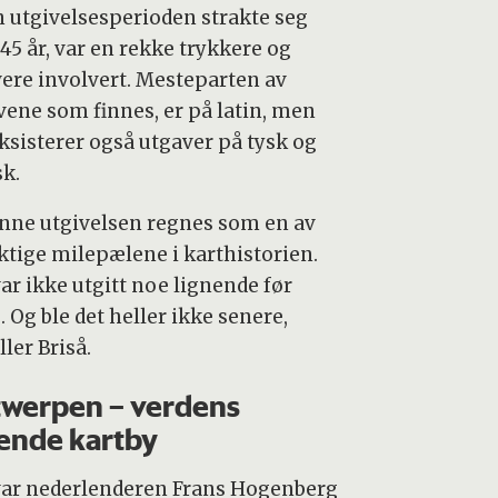
n utgivelsesperioden strakte seg
45 år, var en rekke trykkere og
vere involvert. Mesteparten av
vene som finnes, er på latin, men
eksisterer også utgaver på tysk og
sk.
nne utgivelsen regnes som en av
iktige milepælene i karthistorien.
ar ikke utgitt noe lignende før
. Og ble det heller ikke senere,
ller Briså.
werpen – verdens
ende kartby
var nederlenderen Frans Hogenberg