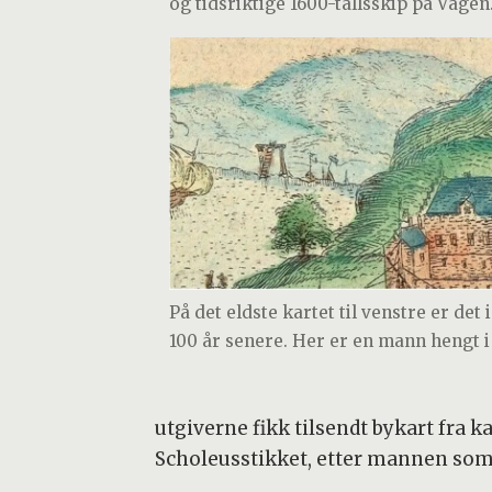
og tidsriktige 1600-tallsskip på Vågen
På det eldste kartet til venstre er de
100 år senere. Her er en mann hengt i
utgiverne fikk tilsendt bykart fra k
Scholeusstikket, etter mannen som