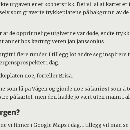
te utgaven er et kobberstikk. Det vil si at kartet er
 selv som graverte trykkeplatene på bakgrunn av de
er at de opprinnelige utgiverne var døde, endte tryk
nt annet hos kartutgiveren Jan Janssonius.
itt i flere runder. I tillegg lot andre seg inspirere t
ergensprospektet i dag.
keplaten noe, forteller Briså.
e som lå på Vågen og gjorde noe så kuriøst som å t
nstre på kartet, men den hadde jo vært uten mann i a
ergen?
ne vi finner i Google Maps i dag. I tillegg vil man s