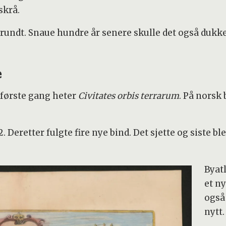
skrå.
rundt. Snaue hundre år senere skulle det også dukk
e
r første gang heter
Civitates orbis terrarum
. På norsk 
. Deretter fulgte fire nye bind. Det sjette og siste bl
Byatl
et ny
også 
nytt.