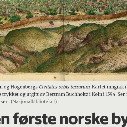
un og Hogenbergs
Civitates orbis terrarum
. Kartet inngikk i
e trykket og utgitt av Bertram Buchholtz i Køln i 1594. Se
ser.
(Nasjonalbiblioteket)
en første norske b