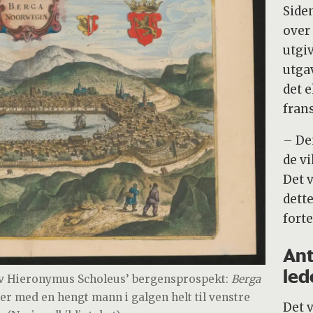
Side
over 
utgi
utga
det 
fran
– De
de v
Det v
dette
forte
Ant
led
av Hieronymus Scholeus’ bergensprospekt:
Berga
 Her med en hengt mann i galgen helt til venstre
Det 