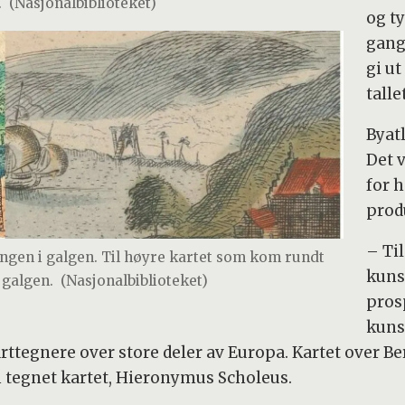
.
(Nasjonalbiblioteket)
og t
gang
gi u
talle
Byat
Det v
for 
produ
– Ti
t ingen i galgen. Til høyre kartet som kom rundt
kuns
 galgen.
(Nasjonalbiblioteket)
pros
kuns
arttegnere over store deler av Europa. Kartet over B
 tegnet kartet, Hieronymus Scholeus.