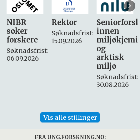
Rektor
Seniorforsker
Forskning.
innen
søker
Søknadsfrist:
miljøkjemi
nyhetsjour
15.09.2026
og
– fast
:
arktisk
Søknadsfrist:
miljø
16. august.
Søknadsfrist:
30.08.2026
Vis alle stillinger
FRA UNG.FORSKNING.NO: