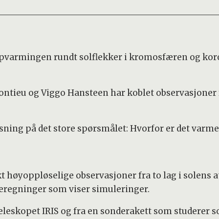
armingen rundt solflekker i kromosfæren og koro
 Pontieu og Viggo Hansteen har koblet observasjon
ning på det store spørsmålet: Hvorfor er det varme
ukt høyoppløselige observasjoner fra to lag i solen
eregninger som viser simuleringer.
eleskopet IRIS og fra en sonderakett som studerer 