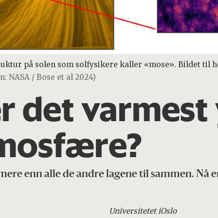
ruktur på solen som solfysikere kaller «mose». Bildet til h
on: NASA / Bose et al 2024)
r det varmest y
tmosfære?
armere enn alle de andre lagene til sammen. Nå 
Universitetet i
Oslo