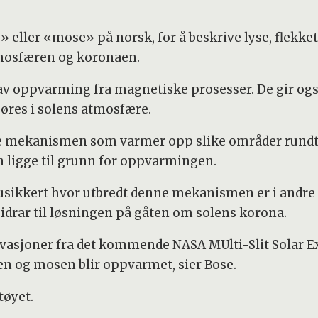
 eller «mose» på norsk, for å beskrive lyse, flekke
mosfæren og koronaen.
v oppvarming fra magnetiske prosesser. De gir ogs
jøres i solens atmosfære.
ke mekanismen som varmer opp slike områder rundt 
n ligge til grunn for oppvarmingen.
r usikkert hvor utbredt denne mekanismen er i andre
 bidrar til løsningen på gåten om solens korona.
vasjoner fra det kommende NASA MUlti-Slit Solar Ex
aen og mosen blir oppvarmet, sier Bose.
tøyet.