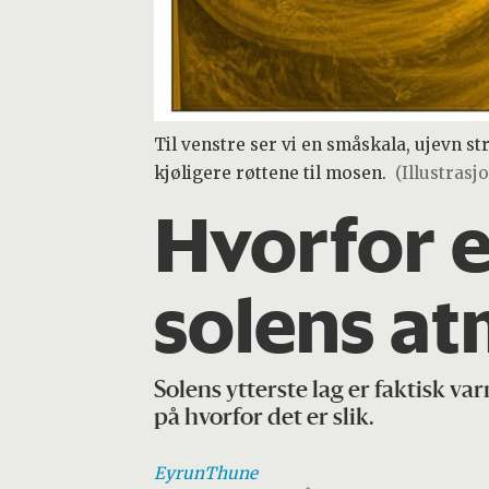
Til venstre ser vi en småskala, ujevn st
kjøligere røttene til mosen.
(Illustrasj
Hvorfor e
solens a
Solens ytterste lag er faktisk v
på hvorfor det er slik.
Eyrun
Thune