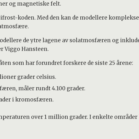
er og magnetiske felt.
 bifrost-koden. Med den kan de modellere komplek
 atmosfære.
odellere de ytre lagene av solatmosfæren og inklude
er Viggo Hansteen.
gåten som har forundret forskere de siste 25 årene:
lioner grader celsius.
sfæren, måler rundt 4.100 grader.
rader i kromosfæren.
emperaturen over 1 million grader. I enkelte områder 