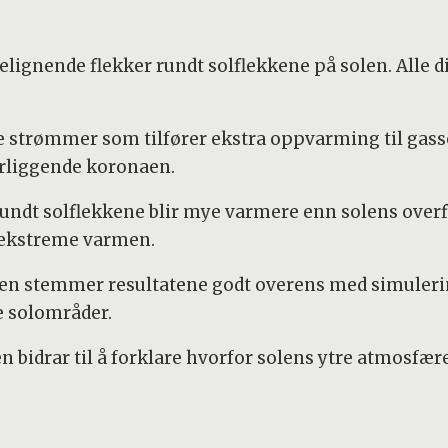
lignende flekker rundt solflekkene på solen. Alle d
 strømmer som tilfører ekstra oppvarming til gassen
erliggende koronaen.
undt solflekkene blir mye varmere enn solens overf
n ekstreme varmen.
een stemmer resultatene godt overens med simulerin
e solområder.
n bidrar til å forklare hvorfor solens ytre atmosfæ