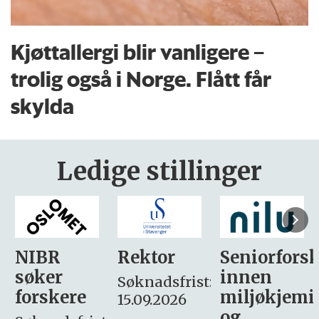
Kjøttallergi blir vanligere –
trolig også i Norge. Flått får
skylda
Ledige stillinger
Rektor
Seniorforsker
Forskning.
innen
søker
Søknadsfrist:
miljøkjemi
nyhetsjour
15.09.2026
og
– fast