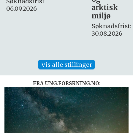
:
arktisk
Søknadsfrist:
miljø
16. august.
Søknadsfrist:
30.08.2026
Vis alle stillinger
FRA UNG.FORSKNING.NO: