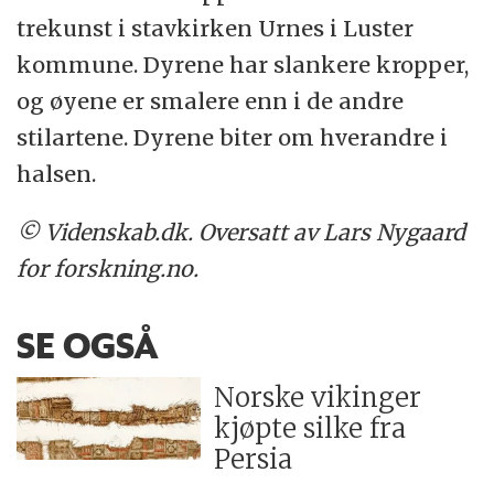
trekunst i stavkirken Urnes i Luster
kommune. Dyrene har slankere kropper,
og øyene er smalere enn i de andre
stilartene. Dyrene biter om hverandre i
halsen.
© Videnskab.dk. Oversatt av Lars Nygaard
for forskning.no.
SE OGSÅ
Norske vikinger
kjøpte silke fra
Persia