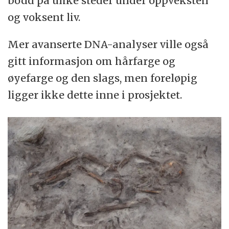
bodd på ulike steder under oppveksten
og voksent liv.
Mer avanserte DNA-analyser ville også
gitt informasjon om hårfarge og
øyefarge og den slags, men foreløpig
ligger ikke dette inne i prosjektet.