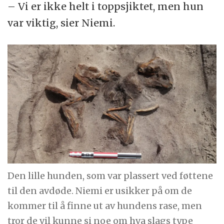
– Vi er ikke helt i toppsjiktet, men hun
var viktig, sier Niemi.
Den lille hunden, som var plassert ved føttene
til den avdøde. Niemi er usikker på om de
kommer til å finne ut av hundens rase, men
tror de vil kunne si noe om hva slags type