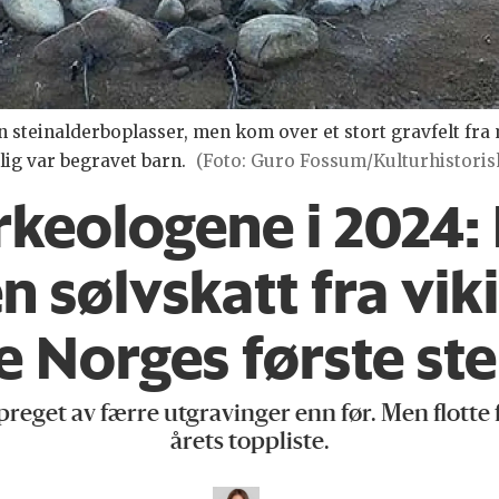
 steinalderboplasser, men kom over et stort gravfelt fra m
ig var begravet barn.
(Foto: Guro Fossum/Kulturhistori
arkeologene i 2024:
en sølvskatt fra vi
e Norges første ste
reget av færre utgravinger enn før. Men flotte f
årets toppliste.