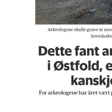
Arkeologene skulle grave ut noen
hovedsakel
Dette fant 
i Østfold, 
kanskj
For arkeologene har året vært p