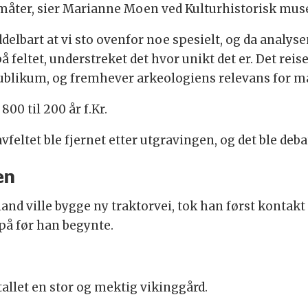
 måter, sier Marianne Moen ved Kulturhistorisk mu
ddelbart at vi sto ovenfor noe spesielt, og da analys
 feltet, understreket det hvor unikt det er. Det re
 publikum, og fremhever arkeologiens relevans for 
0 til 200 år f.Kr.
eltet ble fjernet etter utgravingen, og det ble deba
en
aland ville bygge ny traktorvei, tok han først konta
 på før han begynte.
-tallet en stor og mektig vikinggård.