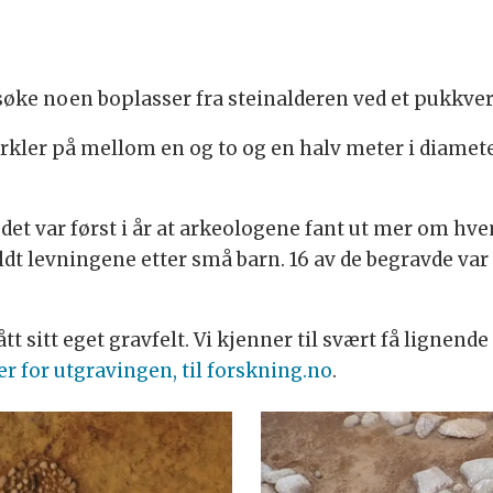
øke noen boplasser fra steinalderen ved et pukkver
rkler på mellom en og to og en halv meter i diameter.
 det var først i år at arkeologene fant ut mer om hv
oldt levningene etter små barn. 16 av de begravde va
ått sitt eget gravfelt. Vi kjenner til svært få lignend
r for utgravingen, til forskning.no
.