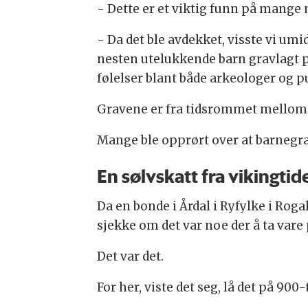
- Dette er et viktig funn på mange
- Da det ble avdekket, visste vi umi
nesten utelukkende barn gravlagt på
følelser blant både arkeologer og
Gravene er fra tidsrommet mellom 80
Mange ble opprørt over at barnegravf
En sølvskatt fra vikingtid
Da en bonde i Årdal i Ryfylke i Rog
sjekke om det var noe der å ta vare
Det var det.
For her, viste det seg, lå det på 900