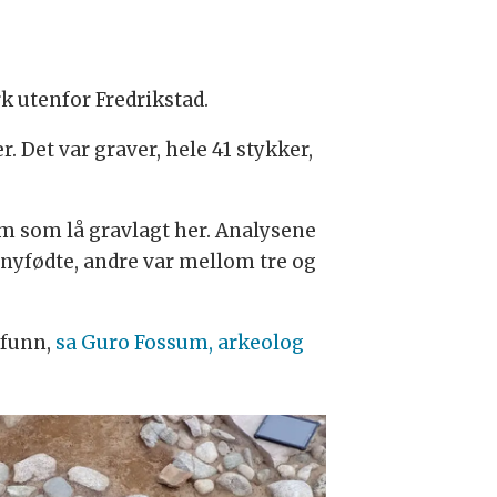
k utenfor Fredrikstad.
 Det var graver, hele 41 stykker,
em som lå gravlagt her. Analysene
r nyfødte, andre var mellom tre og
e funn,
sa Guro Fossum, arkeolog