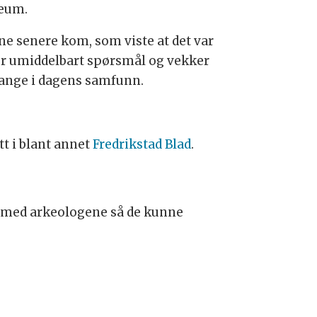
seum.
ene senere kom, som viste at det var
iser umiddelbart spørsmål og vekker
mange i dagens samfunn.
tt i blant annet
Fredrikstad Blad
.
kt med arkeologene så de kunne