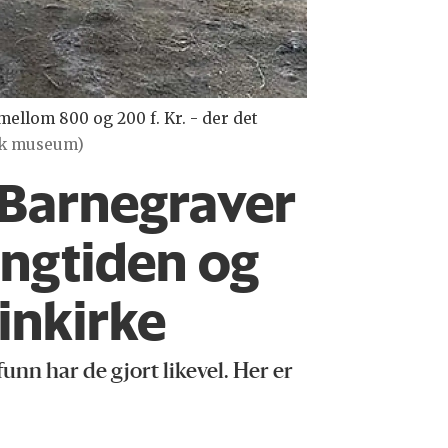
ellom 800 og 200 f. Kr. - der det
sk museum)
 Barnegraver
kingtiden og
inkirke
unn har de gjort likevel. Her er