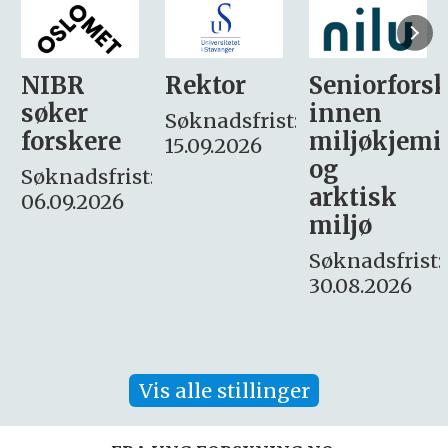
Rektor
Seniorforsker
Forskning.
innen
søker
Søknadsfrist:
miljøkjemi
nyhetsjour
15.09.2026
og
– fast
:
arktisk
Søknadsfrist:
miljø
16. august.
Søknadsfrist:
30.08.2026
Vis alle stillinger