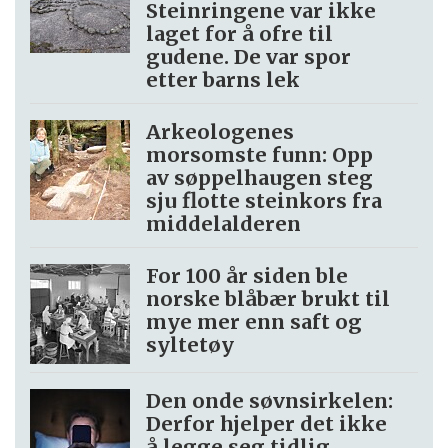
Steinringene var ikke
laget for å ofre til
gudene. De var spor
etter barns lek
Arkeologenes
morsomste funn: Opp
av søppel­haugen steg
sju flotte steinkors fra
middelalderen
For 100 år siden ble
norske blåbær brukt til
mye mer enn saft og
syltetøy
Den onde søvnsirkelen:
Derfor hjelper det ikke
å legge seg tidlig