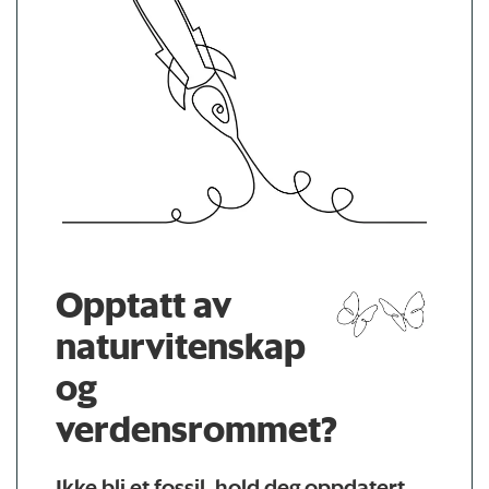
Opptatt av
naturvitenskap
og
verdensrommet?
Ikke bli et fossil, hold deg oppdatert