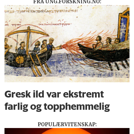
FRA UNG.FORSKNING.NO:
Gresk ild var ekstremt
farlig og topphemmelig
POPULÆRVITENSKAP: