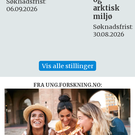
:
arktisk
Søknadsfrist:
miljø
16. august.
Søknadsfrist:
30.08.2026
Vis alle stillinger
FRA UNG.FORSKNING.NO: