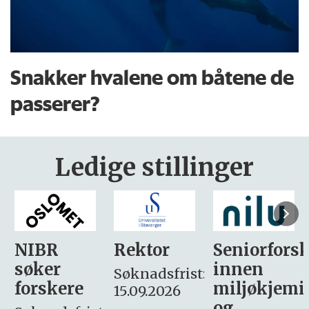
Snakker hvalene om båtene de
passerer?
Ledige stillinger
Rektor
Seniorforsker
Forskning.
innen
søker
Søknadsfrist:
miljøkjemi
nyhetsjour
15.09.2026
og
– fast