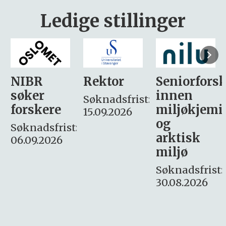
Ledige stillinger
Rektor
Seniorforsker
Forskning.
innen
søker
Søknadsfrist:
miljøkjemi
nyhetsjour
15.09.2026
og
– fast
:
arktisk
Søknadsfrist:
miljø
16. august.
Søknadsfrist:
30.08.2026