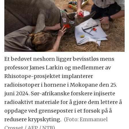
Et bedøvet neshorn ligger bevisstløs mens
professor James Larkin og medlemmer av
Rhisotope-prosjektet implanterer
radioisotoper i hornene i Mokopane den 25.
juni 2024. Sør-afrikanske forskere injiserte
radioaktivt materiale for å gjøre dem lettere å
oppdage ved grenseposter i et forsøk på å
redusere krypskyting.
(Foto: Emmanuel
Crosset / AFP / NTB)