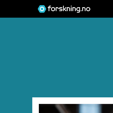
Tag:
magasinet
forskningsetikk