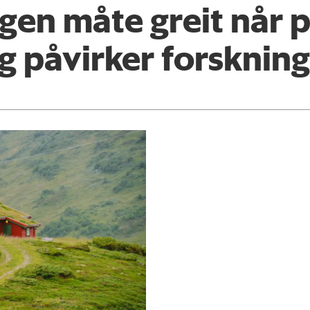
ngen måte greit når p
g påvirker forsknin