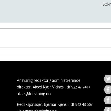
Søkn
Ansvarlig redaktør / administrerende
direktør: Aksel Kjær Vidnes , tlf 922 47 741 /
aksel@forskning.no
Redaksjonssjef: Bjørnar Kjensli, tlf 942 43 567
/ bjornar@forskning.no