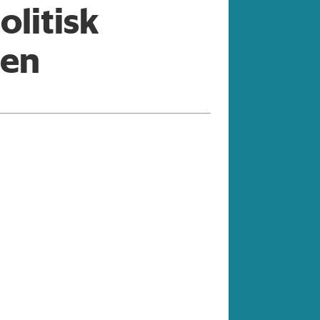
olitisk
gen