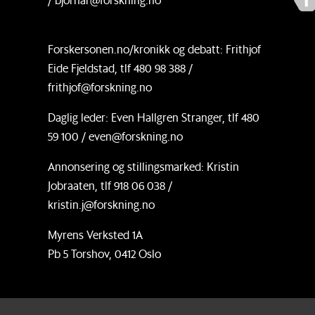
Forskersonen.no/kronikk og debatt: Frithjof
Eide Fjeldstad, tlf 480 98 388 /
frithjof@forskning.no
Daglig leder: Even Hallgren Stranger, tlf 480
59 100 / even@forskning.no
Annonsering og stillingsmarked: Kristin
Jobraaten, tlf 918 06 038 /
kristin.j@forskning.no
Myrens Verksted 1A
Pb 5 Torshov, 0412 Oslo