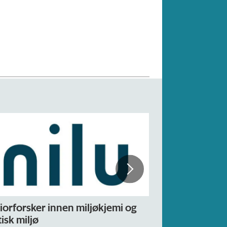
iorforsker innen miljøkjemi og
Forskning.no 
isk miljø
– fast