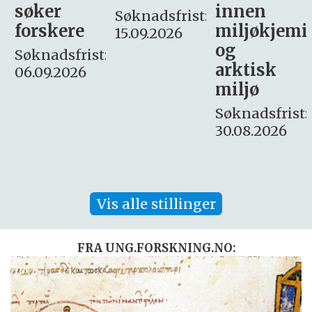
innen
søker
Søknadsfrist:
miljøkjemi
nyhetsjour
15.09.2026
og
– fast
:
arktisk
Søknadsfrist:
miljø
16. august.
Søknadsfrist:
30.08.2026
Vis alle stillinger
FRA UNG.FORSKNING.NO: