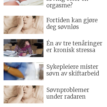
orgasme?
Fortiden kan gjøre
deg søvnløs
Én av tre tenåringer
er kronisk stressa
Sykepleiere mister
søvn av skiftarbeid
Søvnproblemer
under radaren