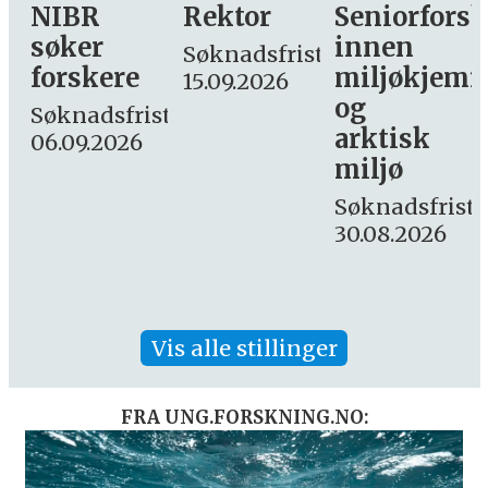
Rektor
Seniorforsker
Forskning.
innen
søker
Søknadsfrist:
miljøkjemi
nyhetsjourn
15.09.2026
og
– fast
st:
arktisk
Søknadsfrist:
miljø
16. august.
Søknadsfrist:
30.08.2026
Vis alle stillinger
FRA UNG.FORSKNING.NO: