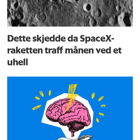
Dette skjedde da SpaceX-
raketten traff månen ved et
uhell