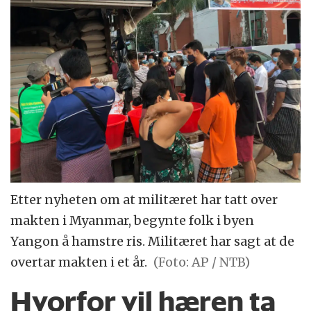
Etter nyheten om at militæret har tatt over
makten i Myanmar, begynte folk i byen
Yangon å hamstre ris. Militæret har sagt at de
overtar makten i et år.
(Foto: AP / NTB)
Hvorfor vil hæren ta