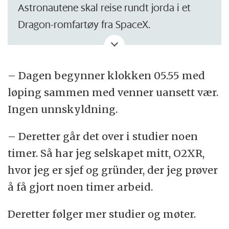
Astronautene skal reise rundt jorda i et
Dragon-romfartøy fra SpaceX.
SpaceX er et privat amerikansk
romfartsforetak.
– Dagen begynner klokken 05.55 med
løping sammen med venner uansett vær.
Romferden er kalt Fram2, oppkalt etter
Ingen unnskyldning.
skipet som tok Fridtjof Nansen og Roald
Amundsen til Polhavet og Antarktis.
– Deretter går det over i studier noen
timer. Så har jeg selskapet mitt, O2XR,
Dette blir den første bemannede
hvor jeg er sjef og gründer, der jeg prøver
romferden som flyr over jordens poler.
å få gjort noen timer arbeid.
Deretter følger mer studier og møter.