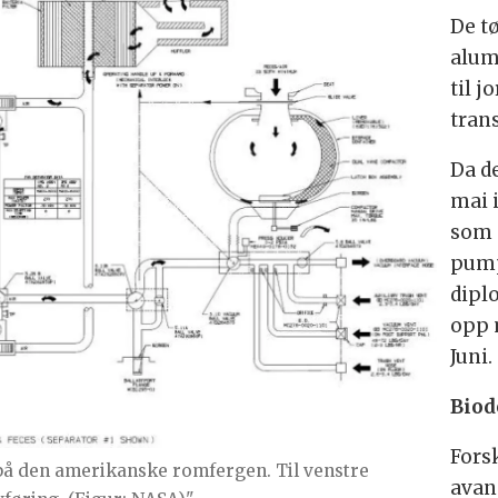
De t
alum
til j
tran
Da d
mai 
som 
pumpe
dipl
opp 
Juni.
Biod
Fors
 på den amerikanske romfergen. Til venstre
avan