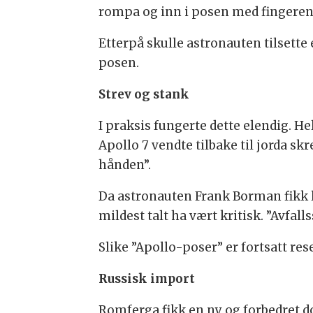
rompa og inn i posen med fingeren
Etterpå skulle astronauten tilsette
posen.
Strev og stank
I praksis fungerte dette elendig. H
Apollo 7 vendte tilbake til jorda s
hånden”.
Da astronauten Frank Borman fikk 
mildest talt ha vært kritisk. ”Avfal
Slike ”Apollo-poser” er fortsatt r
Russisk import
Romferga fikk en ny og forbedret d