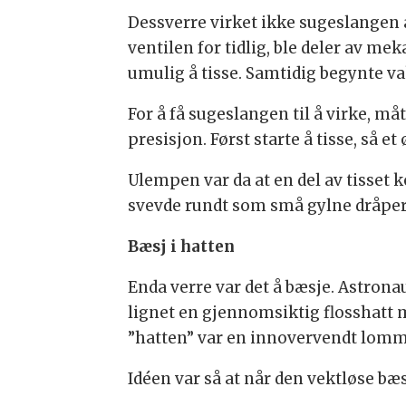
Dessverre virket ikke sugeslangen 
ventilen for tidlig, ble deler av mek
umulig å tisse. Samtidig begynte vak
For å få sugeslangen til å virke, må
presisjon. Først starte å tisse, så e
Ulempen var da at en del av tisset
svevde rundt som små gylne dråper
Bæsj i hatten
Enda verre var det å bæsje. Astron
lignet en gjennomsiktig flosshatt 
”hatten” var en innovervendt lomme
Idéen var så at når den vektløse bæs