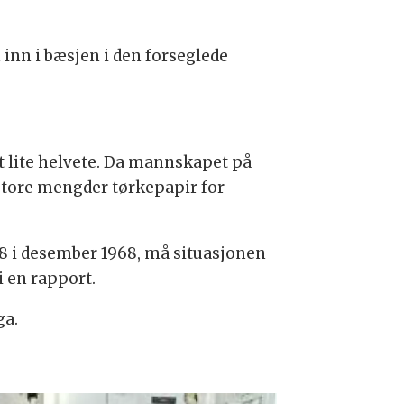
 inn i bæsjen i den forseglede
lt lite helvete. Da mannskapet på
 store mengder tørkepapir for
8 i desember 1968, må situasjonen
i en rapport.
ga.