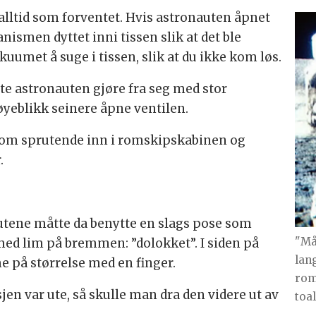
alltid som forventet. Hvis astronauten åpnet
anismen dyttet inni tissen slik at det ble
uumet å suge i tissen, slik at du ikke kom løs.
tte astronauten gjøre fra seg med stor
t øyeblikk seinere åpne ventilen.
 kom sprutende inn i romskipskabinen og
.
autene måtte da benytte en slags pose som
"Må
med lim på bremmen: ”dolokket”. I siden på
lan
 på størrelse med en finger.
rom
jen var ute, så skulle man dra den videre ut av
toa