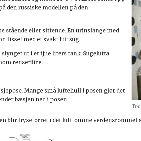
r på den russiske modellen på den
sse stående eller sittende. En urinslange med
n tisset med et svakt luftsug.
 slynget ut i et tjue liters tank. Sugelufta
nom rensefiltre.
æsjepose. Mange små luftehull i posen gjør det
ender bæsjen ned i posen.
Toa
en blir frysetørret i det lufttomme verdensrommet sl