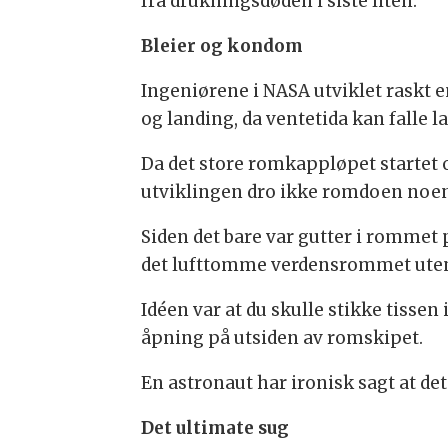
fra drukningsdøden i siste liten.
Bleier og kondom
Ingeniørene i NASA utviklet raskt e
og landing, da ventetida kan falle l
Da det store romkappløpet startet 
utviklingen dro ikke romdoen noen
Siden det bare var gutter i rommet 
det lufttomme verdensrommet utenf
Idéen var at du skulle stikke tissen
åpning på utsiden av romskipet.
En astronaut har ironisk sagt at d
Det ultimate sug