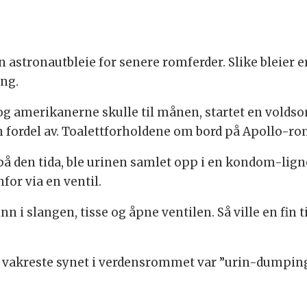
n astronautbleie for senere romferder. Slike bleier e
ang.
og amerikanerne skulle til månen, startet en voldso
 fordel av. Toalettforholdene om bord på Apollo-ro
på den tida, ble urinen samlet opp i en kondom-ligne
or via en ventil.
 inn i slangen, tisse og åpne ventilen. Så ville en fi
et vakreste synet i verdensrommet var ”urin-dumping