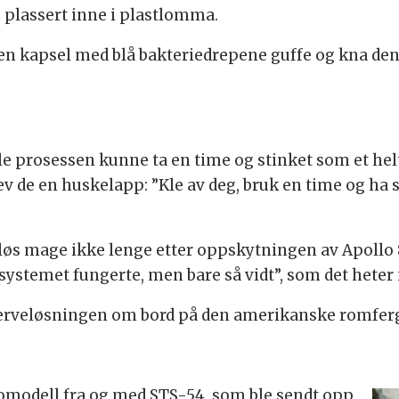
 plassert inne i plastlomma.
 en kapsel med blå bakteriedrepene guffe og kna den
ele prosessen kunne ta en time og stinket som et he
krev de en huskelapp: ”Kle av deg, bruk en time og ha
løs mage ikke lenge etter oppskytningen av Apollo 
lssystemet fungerte, men bare så vidt”, som det heter 
eserveløsningen om bord på den amerikanske romfer
omodell fra og med STS-54, som ble sendt opp