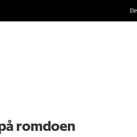
De
k på romdoen