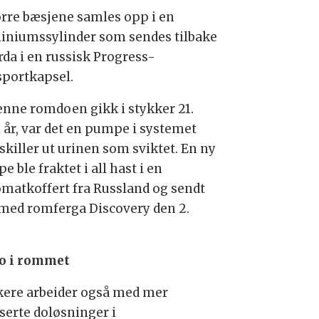
ørre bæsjene samles opp i en
iniumssylinder som sendes tilbake
orda i en russisk Progress-
sportkapsel.
enne romdoen gikk i stykker 21.
i år, var det en pumpe i systemet
skiller ut urinen som sviktet. En ny
 ble fraktet i all hast i en
omatkoffert fra Russland og sendt
med romferga Discovery den 2.
o i rommet
kere arbeider også med mer
serte doløsninger i