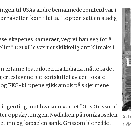
llingen til USAs andre bemannede romferd var i
 før raketten kom i lufta. I toppen satt en stadig
sselskapenes kameraer, vegret han seg for å
im”. Det ville vært et skikkelig antiklimaks i
en erfarne testpiloten fra Indiana måtte la det
hjerteslagene ble kortsluttet av den lokale
og EKG-blippene gikk amok på skjermene i
 ingenting mot hva som ventet ”Gus Grissom”
 etter oppskytningen. Nødluken på romkapselen
Ast
met inn og kapselen sank. Grissom ble reddet
sid