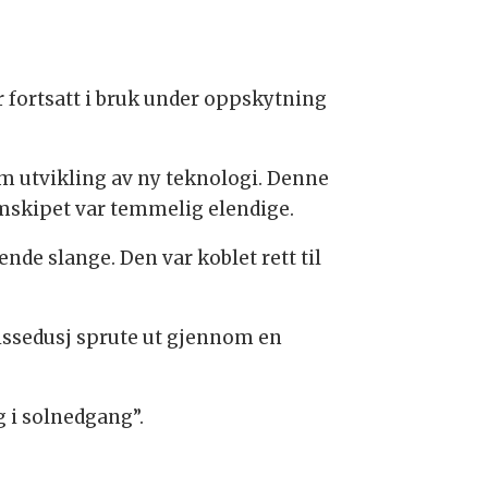
r fortsatt i bruk under oppskytning
m utvikling av ny teknologi. Denne
mskipet var temmelig elendige.
nde slange. Den var koblet rett til
n tissedusj sprute ut gjennom en
 i solnedgang”.