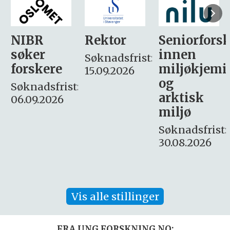
Rektor
Seniorforsker
Forskning.
innen
søker
Søknadsfrist:
miljøkjemi
nyhetsjour
15.09.2026
og
– fast
:
arktisk
Søknadsfrist:
miljø
16. august.
Søknadsfrist:
30.08.2026
Vis alle stillinger
FRA UNG.FORSKNING.NO: