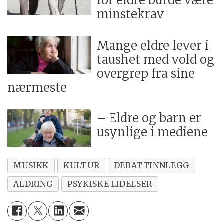
for eldre burde være
minstekrav
Mange eldre lever i
taushet med vold og
overgrep fra sine
nærmeste
– Eldre og barn er
usynlige i mediene
MUSIKK
KULTUR
DEBATTINNLEGG
ALDRING
PSYKISKE LIDELSER