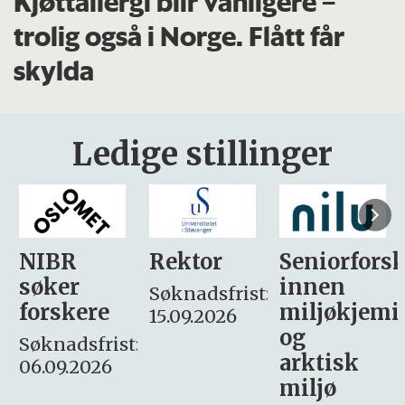
Kjøttallergi blir vanligere –
trolig også i Norge. Flått får
skylda
Ledige stillinger
Rektor
Seniorforsker
Forskning.
innen
søker
Søknadsfrist:
miljøkjemi
nyhetsjour
15.09.2026
og
– fast
:
arktisk
Søknadsfrist:
miljø
16. august.