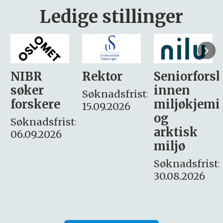
Ledige stillinger
Rektor
Seniorforsker
Forskning.
innen
søker
Søknadsfrist:
miljøkjemi
nyhetsjour
15.09.2026
og
– fast
:
arktisk
Søknadsfrist:
miljø
16. august.
Søknadsfrist:
30.08.2026