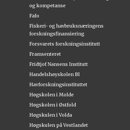
og kompetanse
Fafo
Fiskeri- og havbruksnæringens
forskningsfinansiering
Forsvarets forskningsinstitutt
Framsenteret
Fridtjof Nansens Institutt
Handelshøyskolen BI
Havforskningsinstituttet
Høgskolen i Molde
Høgskolen i Østfold
Høgskulen i Volda
Høgskulen på Vestlandet