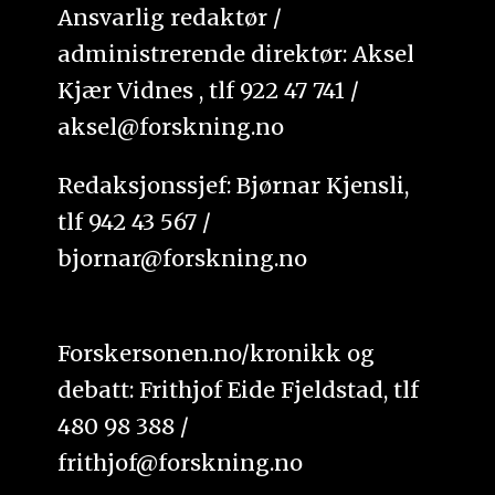
Ansvarlig redaktør /
administrerende direktør: Aksel
Kjær Vidnes , tlf 922 47 741 /
aksel@forskning.no
Redaksjonssjef: Bjørnar Kjensli,
tlf 942 43 567 /
bjornar@forskning.no
Forskersonen.no/kronikk og
debatt: Frithjof Eide Fjeldstad, tlf
480 98 388 /
frithjof@forskning.no