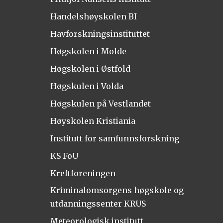
Handelshøyskolen BI
Havforskningsinstituttet
Høgskolen i Molde
Høgskolen i Østfold
Høgskulen i Volda
Høgskulen på Vestlandet
Høyskolen Kristiania
Institutt for samfunnsforskning
KS FoU
Kreftforeningen
Kriminalomsorgens høgskole og
utdanningssenter KRUS
Meteorologisk institutt