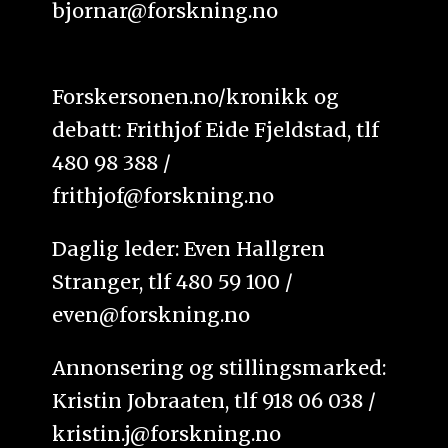
bjornar@forskning.no
Forskersonen.no/kronikk og
debatt: Frithjof Eide Fjeldstad, tlf
480 98 388 /
frithjof@forskning.no
Daglig leder: Even Hallgren
Stranger, tlf 480 59 100 /
even@forskning.no
Annonsering og stillingsmarked:
Kristin Jobraaten, tlf 918 06 038 /
kristin.j@forskning.no