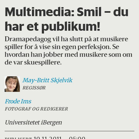
Multimedia:
Smil – du
har et publikum!
Dramapedagog vil ha slutt på at musikere
spiller for å vise sin egen perfeksjon. Se
hvordan han jobber med musikere som om
de var skuespillere.
May-Britt
Skjelvik
REGISSØR
Frode
Ims
FOTOGRAF OG REDIGERER
Universitetet i
Bergen
10.11.2011 - 05:00