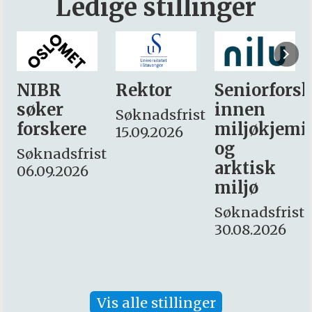
Ledige stillinger
Rektor
Seniorforsker
Forskning.
innen
søker
Søknadsfrist:
miljøkjemi
nyhetsjourn
15.09.2026
og
– fast
t:
arktisk
Søknadsfrist:
miljø
16. august.
Søknadsfrist:
30.08.2026
Vis alle stillinger