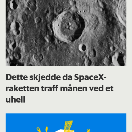
Dette skjedde da SpaceX-
raketten traff månen ved et
uhell