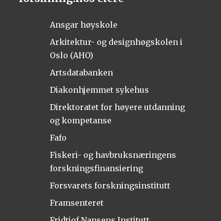
Ansgar høyskole
Arkitektur- og designhøgskolen i
Oslo (AHO)
Artsdatabanken
Diakonhjemmet sykehus
Direktoratet for høyere utdanning
og kompetanse
Fafo
Fiskeri- og havbruksnæringens
forskningsfinansiering
Forsvarets forskningsinstitutt
Framsenteret
Fridtjof Nansens Institutt