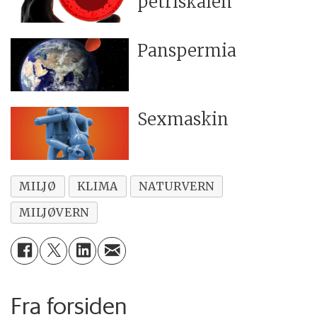
petriskålen
Panspermia
Sexmaskin
MILJØ
KLIMA
NATURVERN
MILJØVERN
Fra forsiden