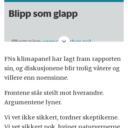
Blipp som glapp
(Illustrasjon:
www.colourbox.no
)
I denne kommentarspalten flyr
FNs klimapanel har lagt fram rapporten
forskning.nos journalist Arnfinn Christensen
sin, og diskusjonene blir trolig våtere og
lavt under nyhetsradaren og kretser over
villere enn noensinne.
grenselandet mellom samfunn,
Frontene står steilt mot hverandre.
naturvitenskap og filosofi.
Argumentene lyner.
Vi vet ikke sikkert, tordner skeptikerne.
Vi vet sikkert nok, hviner naturvernerne.