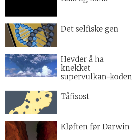
Det selfiske gen
Hevder å ha
knekket
supervulkan-koden
Tåfisost
Kløften før Darwin