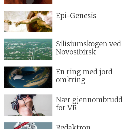
Epi-Genesis
Silisiumskogen ved
Novosibirsk
En ring med jord
omkring
Nær gjennombrudd
for VR
Redaktron,