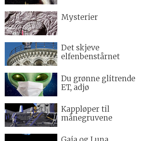
Mysterier
Det skjeve
elfenbenstårnet
Du grønne glitrende
ET, adjø
Kappløper til
månegruvene
Gaia og Luna