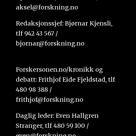
aksel@forskning.no
Redaksjonssjef: Bjørnar Kjensli,
tlf 942 43 567 /
bjornar@forskning.no
Forskersonen.no/kronikk og
debatt: Frithjof Eide Fjeldstad, tlf
480 98 388 /
frithjof@forskning.no
Daglig leder: Even Hallgren
Stranger, tlf 480 59 100 /
even@forskning.no