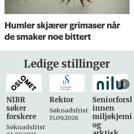
Humler skjærer grimaser når
de smaker noe bittert
Ledige stillinger
Rektor
Seniorforsker
Forskning.
innen
søker
Søknadsfrist:
miljøkjemi
nyhetsjour
15.09.2026
og
– fast
:
arktisk