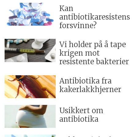
Kan
antibiotikaresistens
forsvinne?
Vi holder på å tape
krigen mot
resistente bakterier
Antibiotika fra
kakerlakkhjerner
Usikkert om
antibiotika