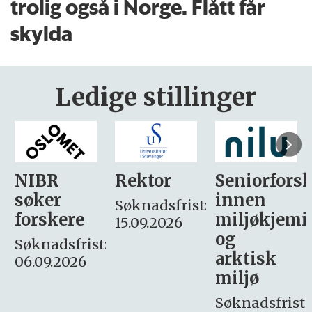
trolig også i Norge. Flått får
skylda
Ledige stillinger
Rektor
Seniorforsker
Forskning.
innen
søker
Søknadsfrist:
miljøkjemi
nyhetsjour
15.09.2026
og
– fast
:
arktisk
Søknadsfrist:
miljø
16. august.
Søknadsfrist: