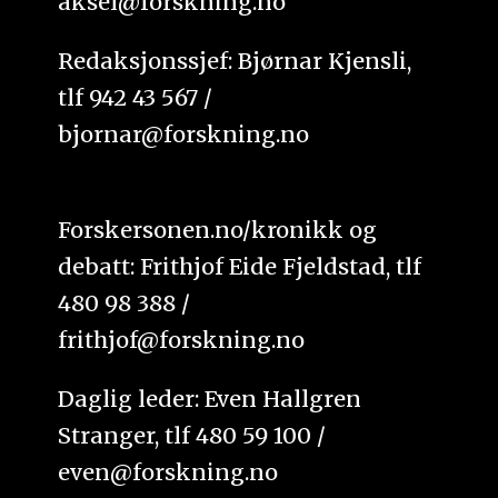
aksel@forskning.no
Redaksjonssjef: Bjørnar Kjensli,
tlf 942 43 567 /
bjornar@forskning.no
Forskersonen.no/kronikk og
debatt: Frithjof Eide Fjeldstad, tlf
480 98 388 /
frithjof@forskning.no
Daglig leder: Even Hallgren
Stranger, tlf 480 59 100 /
even@forskning.no