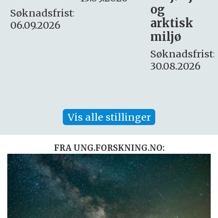
og
– fast
:
arktisk
Søknadsfrist:
miljø
16. august.
Søknadsfrist:
30.08.2026
Vis alle stillinger
FRA UNG.FORSKNING.NO: