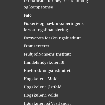
Direktoratet for høyere utdanning
og kompetanse
Fafo
Fiskeri- og havbruksnæringens
forskningsfinansiering
Forsvarets forskningsinstitutt
Framsenteret
Fridtjof Nansens Institutt
Handelshøyskolen BI
Havforskningsinstituttet
Høgskolen i Molde
Høgskolen i Østfold
Høgskulen i Volda
Høgskulen på Vestlandet