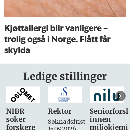
Kjøttallergi blir vanligere –
trolig også i Norge. Flått får
skylda
Ledige stillinger
Rektor
Seniorforsker
Forskning.
innen
søker
Søknadsfrist:
miljøkjemi
nyhetsjour
15.09.2026