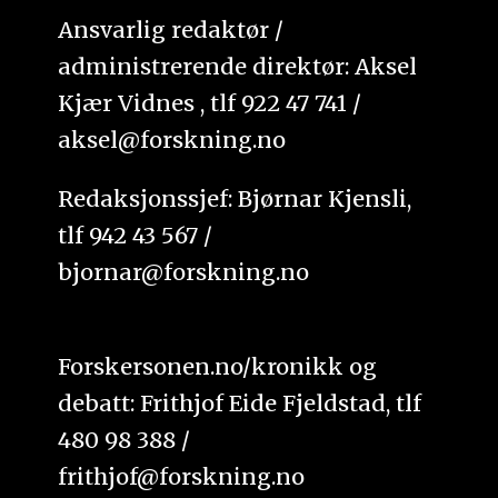
Ansvarlig redaktør /
administrerende direktør: Aksel
Kjær Vidnes , tlf 922 47 741 /
aksel@forskning.no
Redaksjonssjef: Bjørnar Kjensli,
tlf 942 43 567 /
bjornar@forskning.no
Forskersonen.no/kronikk og
debatt: Frithjof Eide Fjeldstad, tlf
480 98 388 /
frithjof@forskning.no