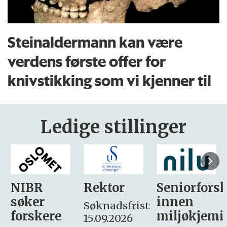
Steinaldermann kan være
verdens første offer for
knivstikking som vi kjenner til
Ledige stillinger
Rektor
Seniorforsker
Forskning.
innen
søker
Søknadsfrist:
miljøkjemi
nyhetsjour
15.09.2026