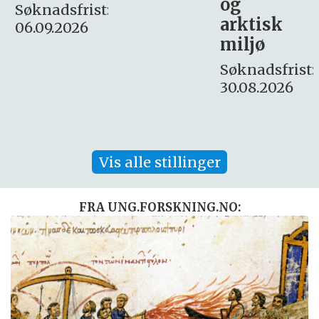
og
– fast
:
arktisk
Søknadsfrist:
miljø
16. august.
Søknadsfrist:
30.08.2026
Vis alle stillinger
FRA UNG.FORSKNING.NO: