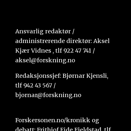
Ansvarlig redaktør /
administrerende direktør: Aksel
Kjær Vidnes , tlf 922 47 741 /
aksel@forskning.no
Redaksjonssjef: Bjørnar Kjensli,
tlf 942 43 567 /
bjornar@forskning.no
Forskersonen.no/kronikk og
debatt: Frithjof Eide Fjeldstad, tlf