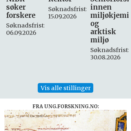
innen
søker
Søknadsfrist:
miljøkjemi
nyhetsjour
15.09.2026
og
– fast
:
arktisk
Søknadsfrist:
miljø
16. august.
Søknadsfrist:
30.08.2026
Vis alle stillinger
FRA UNG.FORSKNING.NO: