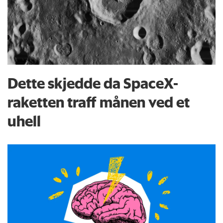
Dette skjedde da SpaceX-
raketten traff månen ved et
uhell