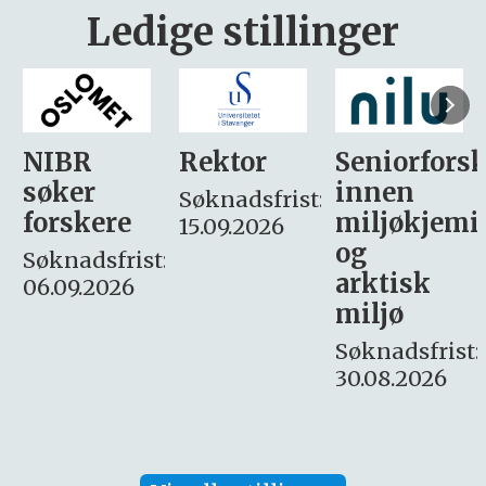
Ledige stillinger
Rektor
Seniorforsker
Forskning.
innen
søker
Søknadsfrist:
miljøkjemi
nyhetsjour
15.09.2026
og
– fast
:
arktisk
Søknadsfrist:
miljø
16. august.
Søknadsfrist:
30.08.2026