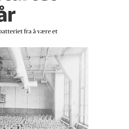
år
atteriet fra å være et