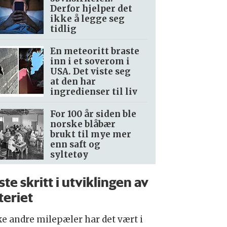
Derfor hjelper det
ikke å legge seg
tidlig
En meteoritt braste
inn i et soverom i
USA. Det viste seg
at den har
ingredienser til liv
For 100 år siden ble
norske blåbær
brukt til mye mer
enn saft og
syltetøy
ste skritt i utviklingen av
teriet
ke andre milepæler har det vært i