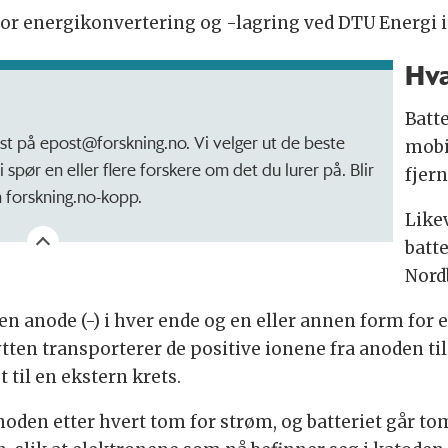
 for energikonvertering og -lagring ved DTU Energi i
Hva
!
Batte
ost på epost@forskning.no. Vi velger ut de beste
mobil
 spør en eller flere forskere om det du lurer på. Blir
fjern
n forskning.no-kopp.
Like
batte
Nord
 en anode (-) i hver ende og en eller annen form for el
en transporterer de positive ionene fra anoden til 
 til en ekstern krets.
noden etter hvert tom for strøm, og batteriet går tom