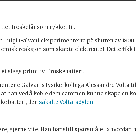
tet froskelår som rykket til.
n Luigi Galvani eksperimenterte på slutten av 1800
kjemisk reaksjon som skapte elektrisitet. Dette fikk 
 et slags primitivt froskebatteri.
entene Galvanis fysikerkollega Alessandro Volta ti
t at han ved å koble dem sammen kunne skape en k
ske batteri, den
såkalte Volta-søylen
.
ere, gjerne vite. Han har stilt spørsmålet «hvordan h