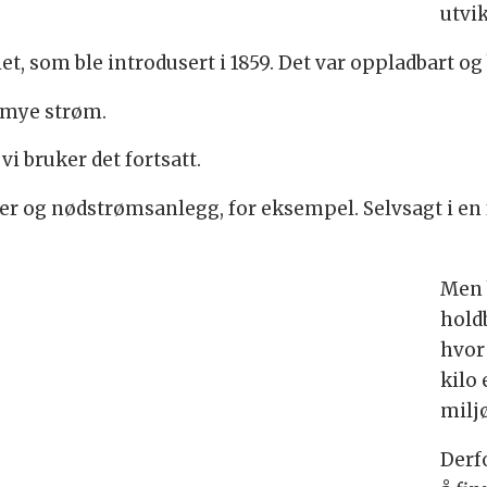
utvik
et, som ble introdusert i 1859. Det var oppladbart og 
 mye strøm.
i bruker det fortsatt.
 biler og nødstrømsanlegg, for eksempel. Selvsagt i e
Men 
holdb
hvor
kilo 
milj
Derf