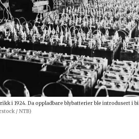
ikk i 1924. Da oppladbare blybatterier ble introdusert i b
erstock / NTB)