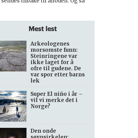
 sendes tilbake til anoden. Og så
Mest lest
Arkeologenes
morsomste funn:
Steinringene var
ikke laget for å
ofre til gudene. De
var spor etter barns
lek
Super El niño i år –
vil vi merke det i
Norge?
Den onde
søvnsirkelen: