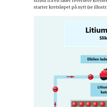
strøm fra en lader reversere kretsen
starter kretsløpet på nytt (se illustr