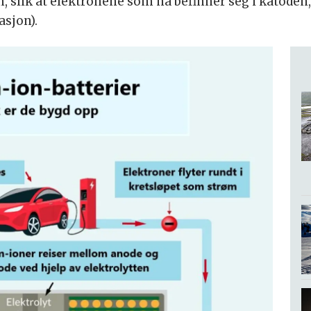
, slik at elektronene som nå befinner seg i katoden,
asjon).