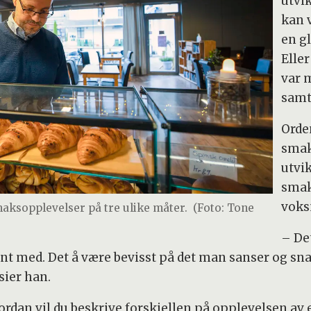
utvi
kan 
en g
Elle
var 
samt
Orde
smake
utvik
smak
voks
maksopplevelser på tre ulike måter.
(Foto: Tone
– Det
ant med. Det å være bevisst på det man sanser og sn
sier han.
rdan vil du beskrive forskjellen på opplevelsen av e