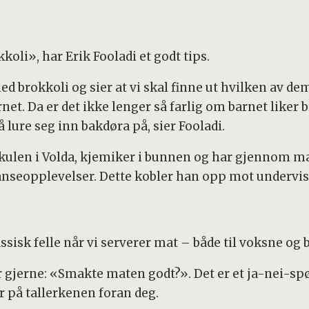
kkoli», har Erik Fooladi et godt tips.
ed brokkoli og sier at vi skal finne ut hvilken av d
et. Da er det ikke lenger så farlig om barnet liker b
 lure seg inn bakdøra på, sier Fooladi.
ulen i Volda, kjemiker i bunnen og har gjennom ma
nseopplevelser. Dette kobler han opp mot undervisn
assisk felle når vi serverer mat – både til voksne og 
 gjerne: «Smakte maten godt?». Det er et ja-nei-spø
r på tallerkenen foran deg.