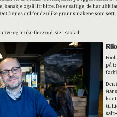
 kanskje også litt bitre. De er saftige, de har ulik f
Det finnes ord for de ulike grunnsmakene som søtt, sa
ive og bruke flere ord, sier Fooladi.
Rik
Fool
på tr
fork
Den 
Når 
kont
til h
salt