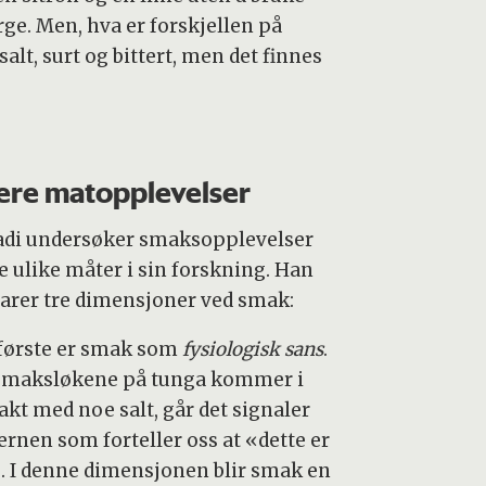
arge. Men, hva er forskjellen på
lt, surt og bittert, men det finnes
ere matopplevelser
adi undersøker smaksopplevelser
e ulike måter i sin forskning. Han
larer tre dimensjoner ved smak:
første er smak som
fysiologisk sans
.
smaksløkene på tunga kommer i
akt med noe salt, går det signaler
jernen som forteller oss at «dette er
». I denne dimensjonen blir smak en