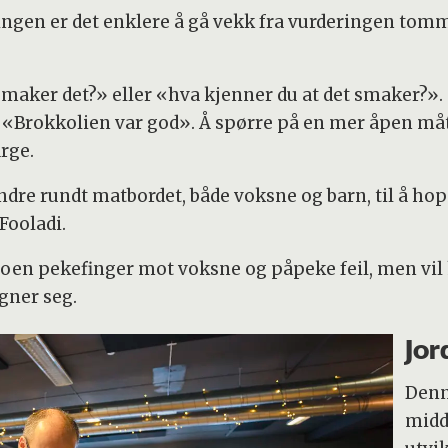
lingen er det enklere å gå vekk fra vurderingen tom
maker det?» eller «hva kjenner du at det smaker?». Sv
«Brokkolien var god». Å spørre på en mer åpen måte 
rge.
ndre rundt matbordet, både voksne og barn, til å hop
Fooladi.
en pekefinger mot voksne og påpeke feil, men vil he
gner seg.
Jor
Denn
midd