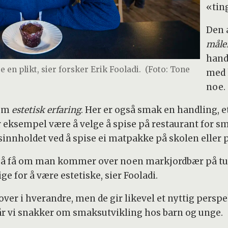
«tin
Den 
måle
handl
 en plikt, sier forsker Erik Fooladi.
(Foto: Tone
med 
noe.
som
estetisk erfaring
. Her er også smak en handling, 
or eksempel være å velge å spise på restaurant for 
nnholdet ved å spise ei matpakke på skolen eller p
å få om man kommer over noen markjordbær på tur i 
ge for å være estetiske, sier Fooladi.
 over i hverandre, men de gir likevel et nyttig pers
år vi snakker om smaksutvikling hos barn og unge.