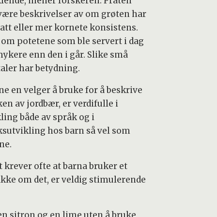
klende, mener forskeren. Praten
være beskrivelser av om grøten har
latt eller mer kornete konsistens.
r om potetene som ble servert i dag
mykere enn den i går. Slike små
aler har betydning.
ne en velger å bruke for å beskrive
n av jordbær, er verdifulle i
ling både av språk og i
sutvikling hos barn så vel som
ne.
 krever ofte at barna bruker et
akke om det, er veldig stimulerende
n sitron og en lime uten å bruke