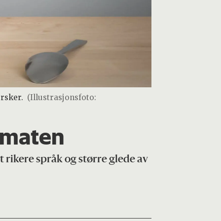
rsker.
(Illustrasjonsfoto:
 maten
t rikere språk og større glede av