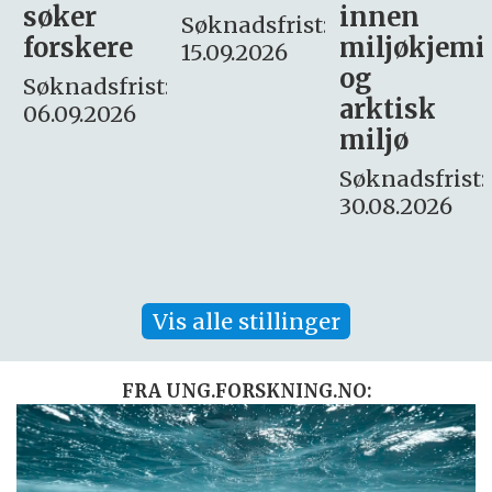
innen
søker
Søknadsfrist:
miljøkjemi
nyhetsjour
15.09.2026
og
– fast
:
arktisk
Søknadsfrist:
miljø
16. august.
Søknadsfrist:
30.08.2026
Vis alle stillinger
FRA UNG.FORSKNING.NO: