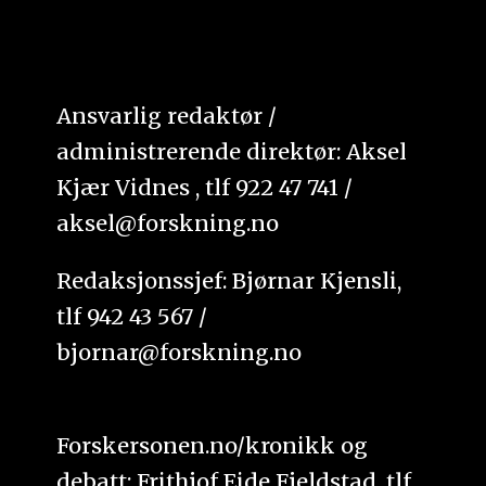
Ansvarlig redaktør /
administrerende direktør: Aksel
Kjær Vidnes , tlf 922 47 741 /
aksel@forskning.no
Redaksjonssjef: Bjørnar Kjensli,
tlf 942 43 567 /
bjornar@forskning.no
Forskersonen.no/kronikk og
debatt: Frithjof Eide Fjeldstad, tlf